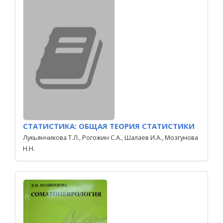
СТАТИСТИКА: ОБЩАЯ ТЕОРИЯ СТАТИСТИКИ
Лукьянчикова Т.Л., Рогожин С.А., Шалаев И.А., Мозгунова
Н.Н.