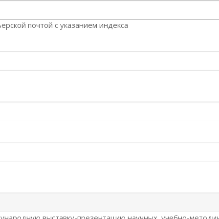
ерской почтой с указанием индекса
дународную выставку-презентацию научных, учебно-методи