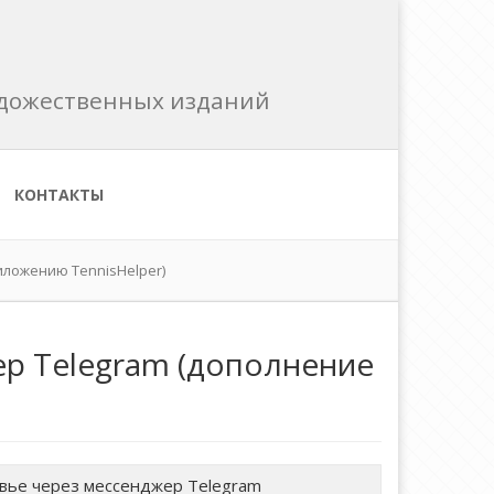
художественных изданий
КОНТАКТЫ
иложению TennisHelper)
ер Telegram (дополнение
вье через мессенджер Telegram