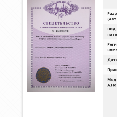
Раз
(Авт
Вид
пате
Рег
ном
Дата
Пра
Мед
А.Но