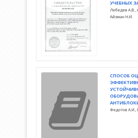
УЧЕБНЫХ З
Лебедев А.В., 
Айзман Н.И.
СПОСОБ О
ЭФФЕКТИВ
УСТОЙЧИВ
ОБОРУДОВ
АНТИБЛОКИ
Федотов А.И.,