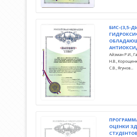
БИС-(3,5-Д
ГИДРОКСИ
ОБЛАДАЮ
АНТИОКСИД
Айзман Р.И., 
Н.В., Корощенк
С.В., Ягунов...
ПРОГРАММ
ОЦЕНКИ ЗД
СТУДЕНТОВ