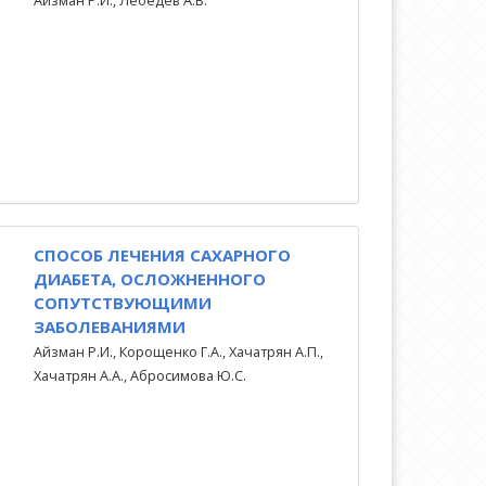
Айзман Р.И., Лебедев А.В.
СПОСОБ ЛЕЧЕНИЯ САХАРНОГО
ДИАБЕТА, ОСЛОЖНЕННОГО
СОПУТСТВУЮЩИМИ
ЗАБОЛЕВАНИЯМИ
Айзман Р.И., Корощенко Г.А., Хачатрян А.П.,
Хачатрян А.А., Абросимова Ю.С.