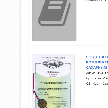
Луканина С.Н.,
СРЕДСТВО 
КОМПЛЕКС
САХАРНЫМ
Айзман Р.И., Г
Суботялов М.А
С.В., Хомичёва.