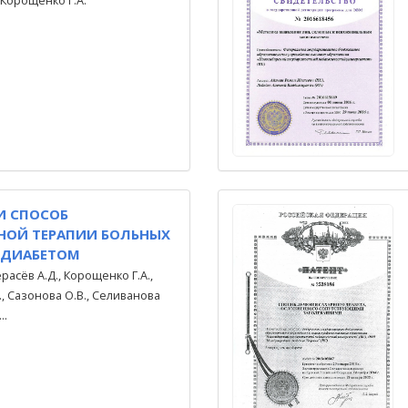
 Корощенко Г.А.
И СПОСОБ
НОЙ ТЕРАПИИ БОЛЬНЫХ
 ДИАБЕТОМ
ерасёв А.Д., Корощенко Г.А.,
., Сазонова О.В., Селиванова
..