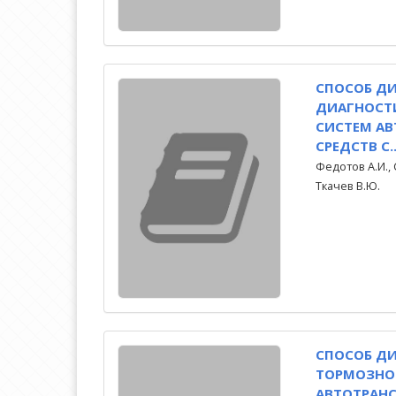
СПОСОБ Д
ДИАГНОСТ
СИСТЕМ А
СРЕДСТВ С..
Федотов А.И., 
Ткачев В.Ю.
СПОСОБ Д
ТОРМОЗНО
АВТОТРАНС