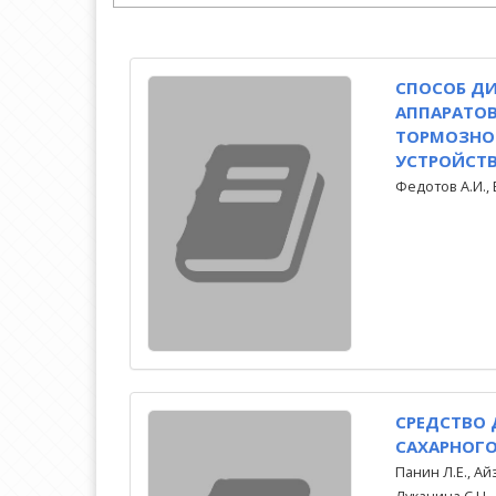
СПОСОБ Д
АППАРАТО
ТОРМОЗНО
УСТРОЙСТВО
Федотов А.И., 
СРЕДСТВО 
САХАРНОГО
Панин Л.Е., Айз