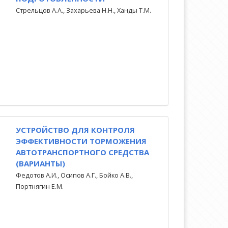
Стрельцов А.А., Захарьева Н.Н., Ханды Т.М.
УСТРОЙСТВО ДЛЯ КОНТРОЛЯ
ЭФФЕКТИВНОСТИ ТОРМОЖЕНИЯ
АВТОТРАНСПОРТНОГО СРЕДСТВА
(ВАРИАНТЫ)
Федотов А.И., Осипов А.Г., Бойко А.В.,
Портнягин Е.М.