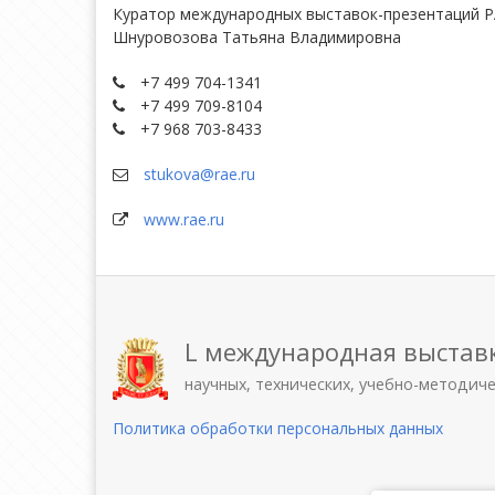
Куратор международных выставок-презентаций 
Шнуровозова Татьяна Владимировна
+7 499 704-1341
+7 499 709-8104
+7 968 703-8433
stukova@rae.ru
www.rae.ru
L международная выстав
научных, технических, учебно-методич
Политика обработки персональных данных