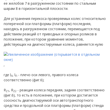
ее желобов 7 в разгруженном состоянии по стальным
шарам 8 в горизонтальной плоскости.
Для устранения перекоса проверяемых колес относительно
поперечной оси платформы (платформ) последняя,
находясь в разгруженном состоянии, перемещается под
действием реакций от приводных и опорных роликов в
положение, при котором уравнение моментов,
действующих на диагностируемые колеса, равняется нулю
,
где l
, l
- плечо оси левого, правого колеса
Л
П
соответственно (фиг.6);
R
, R
- реакция колеса передняя, задняя соответственно
Z1
Z2
(фиг.6), то есть в положение, при котором достигается
соосность диагностируемой оси автотранспортного
средства и продольной оси платформы (платформ) стенда