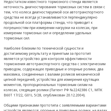
Недостатком известного тормозного стенда является
неточность диагностирования тормозных систем в связи с
тем, что колеса диагностируемой оси автотранспортного
средства не всегда устанавливаются перпендикулярно
продольной оси платформы стенда, что приводит к
погрешностям при измерении нагрузки на колесах, при
измерении тормозных сил и определении удельных
тормозных сил.
Наиболее близким по технической сущности и
достигаемому результату и принятым за прототип
является устройство для контроля эффективности
торможения автотранспортного средства с электрическим
приводом, содержащее приводные и опорные ролики, два
маховика, соединенных с валами роликов механической
цепной передачей, устройства для измерения крутящих
моментов, пропорциональных тормозным силам на
колесах, следящие ролики (Патент РФ №2242386 С1, МПК
В60Т 17/22, G01L 5/28, опубликован 20.12.2004).
Общими признаками прототипа с заявляемыми вариантами
устройств являются: опорные и приводные ролики, на валах