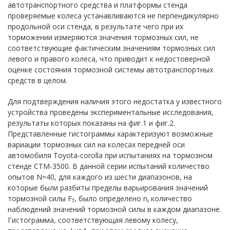
автотранспортного средства и платформы стенда
проверяемые колеса устанавливаются не перпендикулярно
продольной оси стенда, в результате чего при их
торможении измеряются значения тормозных сил, не
соответствующие фактическим значениям тормозных сил
левого и правого колеса, что приводит к недостоверной
оценке состояния тормозной системы автотранспортных
средств в целом.
Для подтверждения наличия этого недостатка у известного
устройства проведены экспериментальные исследования,
результаты которых показаны на фиг.1 и фиг.2.
Представленные гистограммы характеризуют возможные
вариации тормозных сил на колесах передней оси
автомобиля Toyota-corolla при испытаниях на тормозном
стенде СТМ-3500. В данной серии испытаний количество
опытов N=40, для каждого из шести диапазонов, на
которые были разбиты пределы варьирования значений
тормозной силы F
, было определено n
количество
T
i
наблюдений значений тормозной силы в каждом диапазоне.
Гистограмма, соответствующая левому колесу,