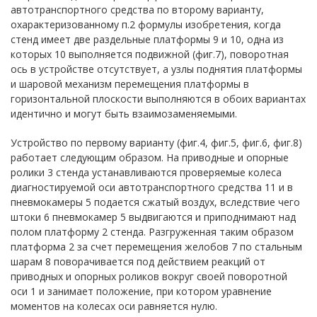
автотранспортного средства по второму варианту,
охарактеризованному п.2 формулы изобретения, когда
стенд имеет две раздельные платформы 9 и 10, одна из
которых 10 выполняется подвижной (фиг.7), поворотная
ось в устройстве отсутствует, а узлы поднятия платформы
и шаровой механизм перемещения платформы в
горизонтальной плоскости выполняются в обоих вариантах
идентично и могут быть взаимозаменяемыми.
Устройство по первому варианту (фиг.4, фиг.5, фиг.6, фиг.8)
работает следующим образом. На приводные и опорные
ролики 3 стенда устанавливаются проверяемые колеса
диагностируемой оси автотранспортного средства 11 и в
пневмокамеры 5 подается сжатый воздух, вследствие чего
штоки 6 пневмокамер 5 выдвигаются и приподнимают над
полом платформу 2 стенда. Разгруженная таким образом
платформа 2 за счет перемещения желобов 7 по стальным
шарам 8 поворачивается под действием реакций от
приводных и опорных роликов вокруг своей поворотной
оси 1 и занимает положение, при котором уравнение
моментов на колесах оси равняется нулю.