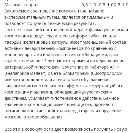
Магния стеарат
0,5-1,0
0,5-1,0
0,5-1,0
Заявляемое соотношение компонентов найдено
экспериментальным путем, является оптимальным и
позволяет получить технический результат,
соответствующий поставленной задаче: фармацевтическая
композиция в виде лекарственных форм таблетки или
твердые желатиновые капсулы имеет уменьшенный состав
активных лекарственных компонентов по сравнению с
монопрепаратами или известными комбинациями, срок
годности не менее 2 лет, может применяться для лечения
артериальной гипертензии. Сочетание ингибитора АПФ
(эналаприла малеат) с бета-блокаторами (бисопрололом
или метопрололом или атенололом) обуславливает
синергизм их гипотензивного эффекта, а содержащийся в
композиции индапамид, обладающий диуретическим
действием, усиливает гипотензивное действие. Важное
значение в композиции имеет винпоцетин, проявляя
антигипоксические свойства и предотвращая нарушение
мозгового кровообращения.
Все это в совокупности дает возможность получить новую