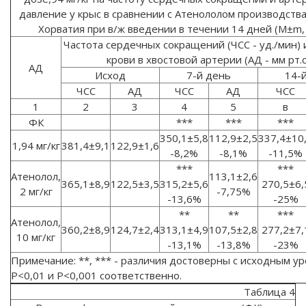
давление у крыс в сравнении с Атенололом производства
Хорватия при в/ж введении в течении 14 дней (М±m,
Частота сердечных сокращений (ЧСС - уд./мин)
крови в хвостовой артерии (АД - мм рт.с
АД
Исход
7-й день
14-
ЧСС
АД
ЧСС
АД
ЧСС
1
2
3
4
5
в
ФК
***
***
***
350,1±5,8
112,9±2,5
337,4±10
1,94 мг/кг
381,4±9,1
122,9±1,6
-8,2%
-8,1%
-11,5%
***
***
Атенолол,
113,1±2,6
365,1±8,9
122,5±3,5
315,2±5,6
270,5±6,
2 мг/кг
-7,75%
-13,6%
-25%
**
**
***
Атенолол,
360,2±8,9
124,7±2,4
313,1±4,9
107,5±2,8
277,2±7,
10 мг/кг
-13,1%
-13,8%
-23%
Примечание: **, *** - различия достоверны с исходным у
Р<0,01 и Р<0,001 соответственно.
Таблица 4