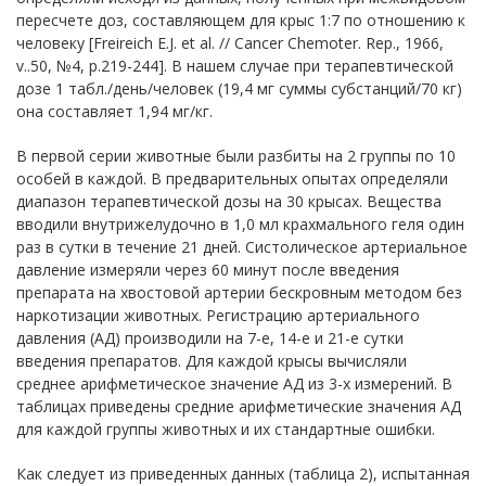
пересчете доз, составляющем для крыс 1:7 по отношению к
человеку [Freireich E.J. et al. // Cancer Chemoter. Rep., 1966,
v..50, №4, p.219-244]. В нашем случае при терапевтической
дозе 1 табл./день/человек (19,4 мг суммы субстанций/70 кг)
она составляет 1,94 мг/кг.
В первой серии животные были разбиты на 2 группы по 10
особей в каждой. В предварительных опытах определяли
диапазон терапевтической дозы на 30 крысах. Вещества
вводили внутрижелудочно в 1,0 мл крахмального геля один
раз в сутки в течение 21 дней. Систолическое артериальное
давление измеряли через 60 минут после введения
препарата на хвостовой артерии бескровным методом без
наркотизации животных. Регистрацию артериального
давления (АД) производили на 7-е, 14-е и 21-е сутки
введения препаратов. Для каждой крысы вычисляли
среднее арифметическое значение АД из 3-х измерений. В
таблицах приведены средние арифметические значения АД
для каждой группы животных и их стандартные ошибки.
Как следует из приведенных данных (таблица 2), испытанная