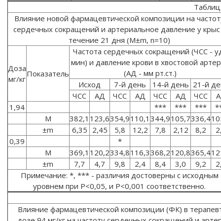
Таблиц
Влияние новой фармацевтической композиции на частот
сердечных сокращений и артериальное давление у крыс
течение 21 дня (M±m, n=10)
Частота сердечных сокращений (ЧСС - уд
мин) и давление крови в хвостовой арте
Доза
(АД - мм рт.ст.)
Показатель
мг/кг
Исход
7-й день
14-й день
21-й д
ЧСС
АД
ЧСС
АД
ЧСС
АД
ЧСС
А
1,94
***
***
***
*
М
382,1
123,6
354,9
110,1
344,9
105,7
336,4
10
±m
6,35
2,45
5,8
12,2
7,8
2,12
8,2
2
0,39
*
М
369,1
120,2
334,8
116,3
368,2
120,8
365,4
12
±m
7,7
4,7
9,8
2,4
8,4
3,0
9,2
2
Примечание: *, *** - различия достоверны с исходным
уровнем при Р<0,05, и Р<0,001 соответственно.
Влияние фармацевтической композиции (ФК) в терапев
дозе,94 мг/кг на частоту сердечных сокращений и арте