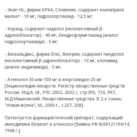
- Энап-HL, фирма КРКА, Словения, содержит эналаприла
малеат - 10 мг, гидрохлортиазид - 12,5 мг;
- Корзид, содержит надалол (неселективный β-
адреноблокатор) - 40 мг, бендрофлуметиазид (аналог
гидрохлортиазида) - 5 мг;
- Вискальдикс, фирма Егис, Венгрия, содержит пиндолол
(неселективный β-адреноблокатор) - 10 мг, клопамид
(аналог индапамида) - 5 мг;
- Атенолол 50 или 100 мг и хлорталидон 25 мг
[Энциклопедия лекарств. Регистр лекарственных средств
России. Изд.9, М., РЛС-2002, 2002 г, стр.395, 733, 997.;
М.Д.Машковский. Лекарственные средства. В 2-х томах,
"Новая волна", М., 2000 г., с.257, 258].
Патентуется фармацевтический препарат, содержащий
амлодипина безилат и атенолол [Заявка РФ №99121194/14,
1998 г.].