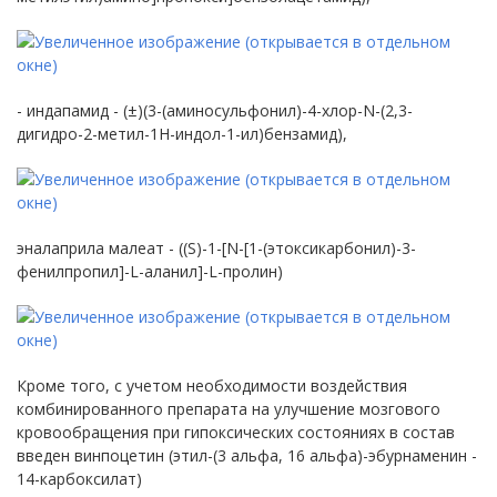
- индапамид - (±)(3-(аминосульфонил)-4-хлор-N-(2,3-
дигидро-2-метил-1Н-индол-1-ил)бензамид),
эналаприла малеат - ((S)-1-[N-[1-(этоксикарбонил)-3-
фенилпропил]-L-аланил]-L-пролин)
Кроме того, с учетом необходимости воздействия
комбинированного препарата на улучшение мозгового
кровообращения при гипоксических состояниях в состав
введен винпоцетин (этил-(3 альфа, 16 альфа)-эбурнаменин -
14-карбоксилат)