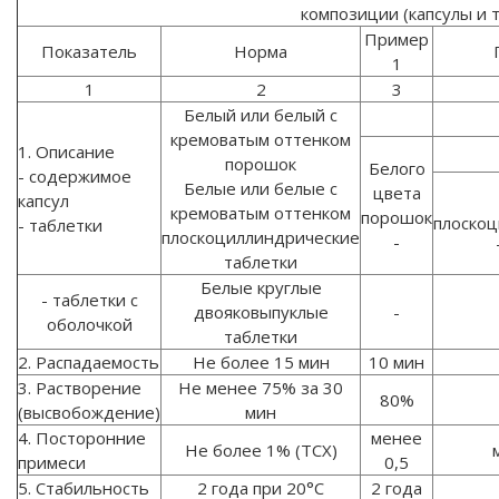
композиции (капсулы и 
Пример
Показатель
Норма
1
1
2
3
Белый или белый с
кремоватым оттенком
1. Описание
порошок
Белого
- содержимое
Белые или белые с
цвета
капсул
кремоватым оттенком
порошок
плоско
- таблетки
плоскоциллиндрические
-
таблетки
Белые круглые
- таблетки с
двояковыпуклые
-
оболочкой
таблетки
2. Распадаемость
Не более 15 мин
10 мин
3. Растворение
Не менее 75% за 30
80%
(высвобождение)
мин
4. Посторонние
менее
Не более 1% (ТСХ)
примеси
0,5
5. Стабильность
2 года при 20°С
2 года