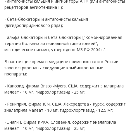
- антагонисты кальция и ингибиторы АПФ (или антагонисты
рецепторов ангиотензина II);
- бета-блокаторы и антагонисты кальция
(дигидропиридинового ряда);
- альфа-блокаторы и бета-блокаторы ["Комбинированная
терапия больных артериальной гипертонией",
методическое письмо, утверждено МЗ РФ 2004 г.].
В настоящее время в медицине применяются и в России
зарегистрированы следующие комбинированные
препараты:
- Капозид, фирма Bristol-Myers, США, содержит эналаприла
малеат - 10 мг, гидрохлортиазид - 25 мг;
- Рениприл, фирма ICN, США, Лексредства - Курск, содержит
эналаприла малеат - 10 мг, гидрохлортиазид - 12,5 мг;
- Энап-Н, фирма КРКА, Словения, содержит эналаприла
малеат - 10 мг, гидрохлортиазид - 25 мг;