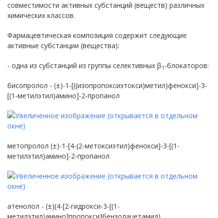
совместимости активных субстанций (веществ) различных
химических классов.
Фармацевтическая композиция содержит следующие
активные субстанции (вещества):
- одна из субстанций из группы селективных β
-блокаторов:
1
бисопролол - (±)-1-[((изопропоксиэтокси)метил)фенокси]-3-
[(1-метилэтил)амино]-2-пропанол
метопролол (±)-1-[4-(2-метоксиэтил)фенокси]-3-[(1-
метилэтил)амино]-2-пропанол
атенолол - (±)(4-[2-гидрокси-3-[(1-
метилэтил)амино]пропокси]бензолацетамид),