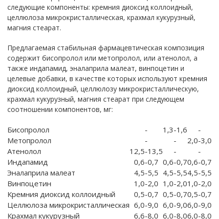
следующие компоненты: кремния диоксид коллоидный,
целлюлоза микрокристаллическая, крахмал кукурузный,
магния стеарат.
Предлагаемая стабильная фармацевтическая композиция
содержит бисопролол или метопролол, или атенолол, а
также индапамид, эналаприла малеат, винпоцетин и
целевые добавки, в качестве которых используют кремния
диоксид коллоидный, целлюлозу микрокристаллическую,
крахмал кукурузный, магния стеарат при следующем
соотношении компонентов, мг:
Бисопролол
-
1,3-1,6
-
Метопролол
-
-
2,0-3,0
Атенолол
12,5-13,5
-
-
Индапамид
0,6-0,7
0,6-0,7
0,6-0,7
Эналаприла малеат
4,5-5,5
4,5-5,5
4,5-5,5
Винпоцетин
1,0-2,0
1,0-2,0
1,0-2,0
Кремния диоксид коллоидный
0,5-0,7
0,5-0,7
0,5-0,7
Целлюлоза микрокристаллическая
6,0-9,0
6,0-9,0
6,0-9,0
Крахмал кукурузный
6,6-8,0
6,0-8,0
6,0-8,0