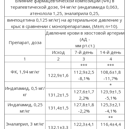
Влияние фармацевтической композиции (ФК) в
терапевтической дозе, 94 мг/кг (индапамида 0,063,
атенолола 1,25, эналаприла 0,25,
винпоцетина 0,125 мг/кг) на артериальное давление у
крыс в сравнении с монопрепаратами, (М±m; n=10).
Давление крови в хвостовой артерии
(АД -
Препарат, доза
мм рт.ст.)
Исход
7-й день
14-й день
1
2
3
4
***
***
ФК, 1,94 мг/кг
112,9±2,5
108,6±1,8
122,9±1,6
-8,1%
-11,7%
*
Индапамид, 0,5 мг/
127,6±1,7
123,9±1,5
кг
131,2±1,5
2,2%
-5,1%
Индапамид, 0,25
127,8±1,8
125,3±2,1
131,4±1,5
мг/кг
-2,2%
-4,1%
**
Эналаприл, 3 мг/кг
122,3±4,1
116,4±4,4
132,1±3,3