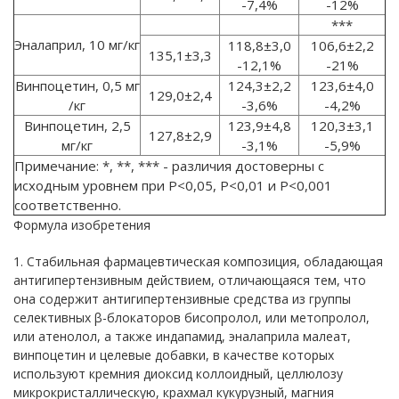
-7,4%
-12%
***
Эналаприл, 10 мг/кг
118,8±3,0
106,6±2,2
135,1±3,3
-12,1%
-21%
Винпоцетин, 0,5 мг
124,3±2,2
123,6±4,0
129,0±2,4
/кг
-3,6%
-4,2%
Винпоцетин, 2,5
123,9±4,8
120,3±3,1
127,8±2,9
мг/кг
-3,1%
-5,9%
Примечание: *, **, *** - различия достоверны с
исходным уровнем при Р<0,05, Р<0,01 и Р<0,001
соответственно.
Формула изобретения
1. Стабильная фармацевтическая композиция, обладающая
антигипертензивным действием, отличающаяся тем, что
она содержит антигипертензивные средства из группы
селективных β-блокаторов бисопролол, или метопролол,
или атенолол, а также индапамид, эналаприла малеат,
винпоцетин и целевые добавки, в качестве которых
используют кремния диоксид коллоидный, целлюлозу
микрокристаллическую, крахмал кукурузный, магния