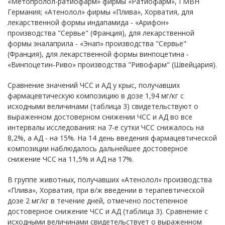
«Метопролол-ратиофарм» фирмы «Ратиофарм», ГМВН
Германия; «Атенолол» фирмы «Плива», Хорватия, для
лекарственной формы индапамида - «Арифон»
производства "Сервье" (Франция), для лекарственной
формы эналаприла - «Энап» производства "Сервье"
(Франция), для лекарственной формы винпоцетина -
«Винпоцетин-Риво» производства "Ривофарм" (Швейцария).
Сравнение значений ЧСС и АД у крыс, получавших
фармацевтическую композицию в дозе 1,94 мг/кг с
исходными величинами (таблица 3) свидетельствуют о
выраженном достоверном снижении ЧСС и АД во все
интервалы исследования: на 7-е сутки ЧСС снижалось на
8,2%, а АД - на 15%. На 14 день введения фармацевтической
композиции наблюдалось дальнейшее достоверное
снижение ЧСС на 11,5% и АД на 17%.
В группе животных, получавших «Атенолол» производства
«Плива», Хорватия, при в/ж введении в терапевтической
дозе 2 мг/кг в течение дней, отмечено постепенное
достоверное снижение ЧСС и АД (таблица 3). Сравнение с
исходными величинами свидетельствует о выраженном