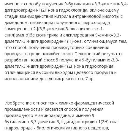
именно к способу получения 9-бутиламино-3,3-диметил-3,4-
дигидроакридин-1(2Н)-она гидрохлорида, включающему
стадии взаимодействия нитрила антраниловой кислоты с
димедоном, циклизации полученного гидрохлорида
замещенного 2-[(5,5-диметил-3-оксациклогекс-1-
енил)амино]бензонитрила и алкилирования 9-амино-3,3-
диметил-3,4-дигидроакридин-1(Н)-она, отличающемуся тем,
что способ получения промежуточных соединений
проводят в среде алкилбензолов. Технический результат:
разработан новый способ получения 9-бутиламино-3,3-
диметил-3,4-дигидроакридин-1(2Н)-она гидрохлорида,
отличающийся высоким выходом целевого продукта и
использованием доступных реагентов. 7 пр.
Изобретение относится к химико-фармацевтической
промышленности и касается способа получения
производного 9-аминоакридина, а именно 9-
бутиламино-3,3-диметил-3,4-дигидроакридин-1(2Н)-она
гидрохлорида - биологически активного вещества,