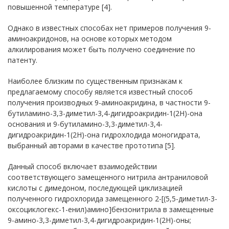
повышенной температуре [4].
Однако в известных способах нет примеров получения 9-
аминоакридонов, на основе которых методом
алкилирования может быть получено соединение по
патенту.
Наиболее близким по существенным признакам к
предлагаемому способу является известный способ
получения производных 9-аминоакридина, в частности 9-
бутиламино-3,3-диметил-3,4-дигидроакридин-1(2Н)-она
основания и 9-бутиламино-3,3-диметил-3,4-
дигидроакридин-1(2Н)-она гидрохлодида моногидрата,
выбранный авторами в качестве прототипа [5].
Данный способ включает взаимодействии
соответствующего замещенного нитрила антраниловой
кислоты с димедоном, последующей циклизацией
полученного гидрохлорида замещенного 2-[(5,5-диметил-3-
оксоциклогекс-1-енил)амино]бензонитрила в замещенные
9-амино-3,3-диметил-3,4-дигидроакридин-1(2Н)-оны;