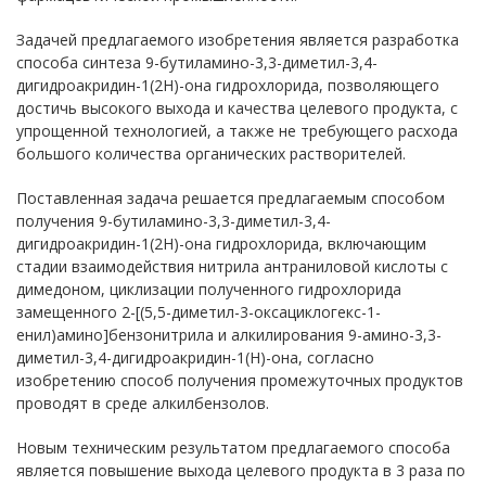
Задачей предлагаемого изобретения является разработка
способа синтеза 9-бутиламино-3,3-диметил-3,4-
дигидроакридин-1(2Н)-она гидрохлорида, позволяющего
достичь высокого выхода и качества целевого продукта, с
упрощенной технологией, а также не требующего расхода
большого количества органических растворителей.
Поставленная задача решается предлагаемым способом
получения 9-бутиламино-3,3-диметил-3,4-
дигидроакридин-1(2Н)-она гидрохлорида, включающим
стадии взаимодействия нитрила антраниловой кислоты с
димедоном, циклизации полученного гидрохлорида
замещенного 2-[(5,5-диметил-3-оксациклогекс-1-
енил)амино]бензонитрила и алкилирования 9-амино-3,3-
диметил-3,4-дигидроакридин-1(Н)-она, согласно
изобретению способ получения промежуточных продуктов
проводят в среде алкилбензолов.
Новым техническим результатом предлагаемого способа
является повышение выхода целевого продукта в 3 раза по