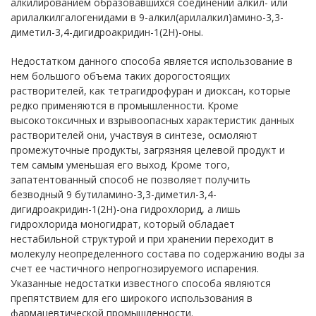
алкилированием образовавшихся соединений алкил- или
арилалкилгалогенидами в 9-алкил(арилалкил)амино-3,3-
диметил-3,4-дигидроакридин-1(2Н)-оны.
Недостатком данного способа является использование в
нем большого объема таких дорогостоящих
растворителей, как тетрагидрофуран и диоксан, которые
редко применяются в промышленности. Кроме
высокотоксичных и взрывоопасных характеристик данных
растворителей они, участвуя в синтезе, осмоляют
промежуточные продукты, загрязняя целевой продукт и
тем самым уменьшая его выход. Кроме того,
запатентованный способ не позволяет получить
безводный 9 бутиламино-3,3-диметил-3,4-
дигидроакридин-1(2Н)-она гидрохлорид, а лишь
гидрохлорида моногидрат, который обладает
нестабильной структурой и при хранении переходит в
молекулу неопределенного состава по содержанию воды за
счет ее частичного непрогнозируемого испарения.
Указанные недостатки известного способа являются
препятствием для его широкого использования в
фармацевтической промышленности.