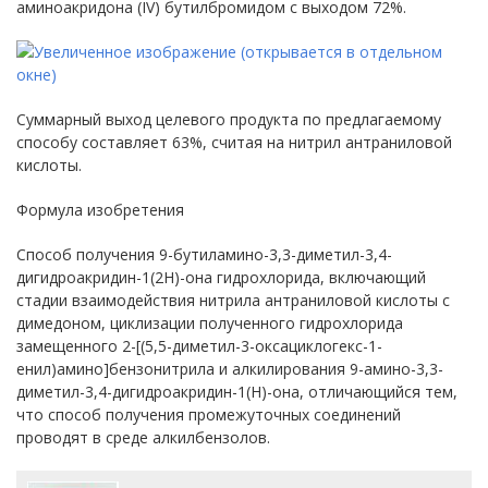
аминоакридона (IV) бутилбромидом с выходом 72%.
Суммарный выход целевого продукта по предлагаемому
способу составляет 63%, считая на нитрил антраниловой
кислоты.
Формула изобретения
Способ получения 9-бутиламино-3,3-диметил-3,4-
дигидроакридин-1(2Н)-она гидрохлорида, включающий
стадии взаимодействия нитрила антраниловой кислоты с
димедоном, циклизации полученного гидрохлорида
замещенного 2-[(5,5-диметил-3-оксациклогекс-1-
енил)амино]бензонитрила и алкилирования 9-амино-3,3-
диметил-3,4-дигидроакридин-1(Н)-она, отличающийся тем,
что способ получения промежуточных соединений
проводят в среде алкилбензолов.