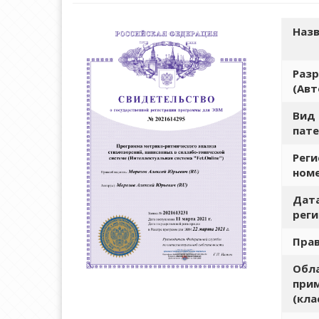
Назв
Раз
(Авт
Вид
пате
Рег
ном
Дат
рег
Пра
Обл
при
(кла