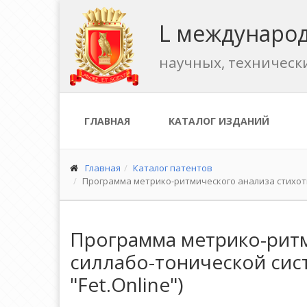
L международ
научных, техническ
ГЛАВНАЯ
КАТАЛОГ ИЗДАНИЙ
Главная
Каталог патентов
Программа метрико-ритмического анализа стихотв
Программа метрико-ритм
силлабо-тонической сис
"Fet.Online")