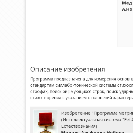
Мед
А.Но
Описание изобретения
Программа предназначена для измерения основны
стандартам силлабо-тонической системы стихосл
строфах, поиск рифмующихся строк, поиск ударны
стихотворения с указанием отклонений характери
Изобретение "Программа метрик
(Интеллектуальная система "Fet
Естествознания)
Медаль Альфреда Нобеля