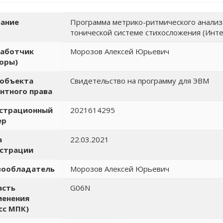
ание
Программа метрико-ритмического анализа
тонической системе стихосложения (Интел
работчик
Морозов Алексей Юрьевич
оры)
 объекта
Свидетельство на программу для ЭВМ
нтного права
истрационный
2021614295
ер
а
22.03.2021
истрации
вообладатель
Морозов Алексей Юрьевич
асть
G06N
менения
сс МПК)