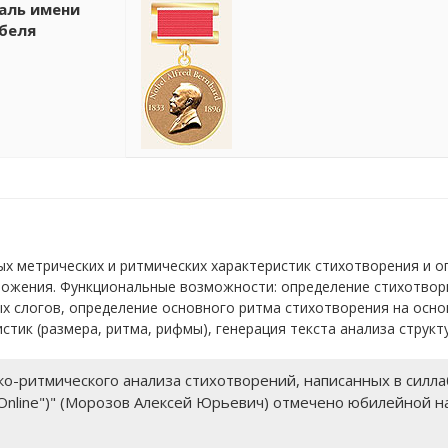
аль имени
беля
х метрических и ритмических характеристик стихотворения и о
ожения. Функциональные возможности: определение стихотворно
х слогов, определение основного ритма стихотворения на основ
стик (размера, ритма, рифмы), генерация текста анализа структ
о-ритмического анализа стихотворений, написанных в силла
.Online")" (Морозов Алексей Юрьевич) отмечено юбилейной н