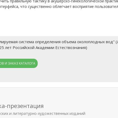
ить правильную тактику в акушерско-гинекологической практи
нтерфейса, что существенно облегчает восприятие пользовател
руемая система определения объема околоплодных вод" (Ляп
25 лет Российской Академии Естествознания)
В И ЗАКАЗ КАТАЛОГА
ка-презентация
еских и литературно-художественных изданий