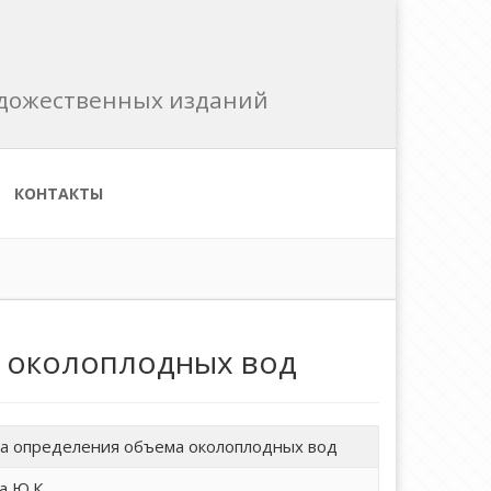
художественных изданий
КОНТАКТЫ
а околоплодных вод
а определения объема околоплодных вод
а Ю.К.