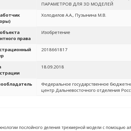
ПАРАМЕТРОВ ДЛЯ 3D МОДЕЛЕЙ
работчик
Холодилов А.А., Пузынина М.В.
оры)
 объекта
Изобретение
нтного права
истрационный
2018661817
ер
а
18.09.2018
истрации
вообладатель
Федеральное государственное бюджетн
центр Дальневосточного отделения Росс
хнологии послойного деления трехмерной модели с помощью а