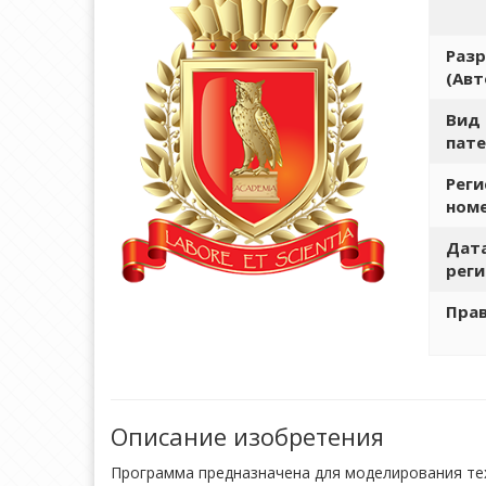
Раз
(Авт
Вид
пате
Рег
ном
Дат
рег
Пра
Описание изобретения
Программа предназначена для моделирования те