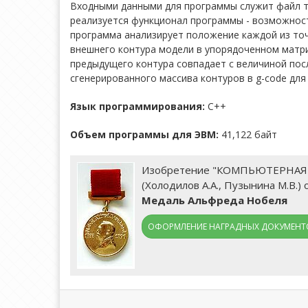
Входными данными для программы служит файл т
реализуется функционал программы - возможнос
программа анализирует положение каждой из точ
внешнего контура модели в упорядоченном матрич
предыдущего контура совпадает с величиной по
сгенерированного массива контуров в g-code для
Язык программирования:
С++
Объем программы для ЭВМ:
41,122 байт
Изобретение "КОМПЬЮТЕРНА
(Холодилов А.А., Пузынина М.В.
Медаль Альфреда Нобеля
ОФОРМЛЕНИЕ НАГРАДНЫХ ДОКУМЕНТО