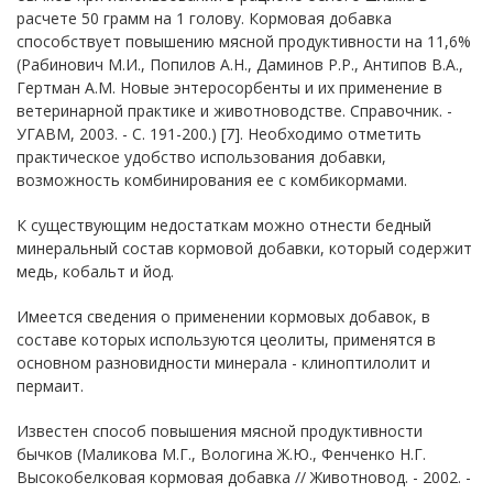
расчете 50 грамм на 1 голову. Кормовая добавка
способствует повышению мясной продуктивности на 11,6%
(Рабинович М.И., Попилов А.Н., Даминов P.P., Антипов В.А.,
Гертман A.M. Новые энтеросорбенты и их применение в
ветеринарной практике и животноводстве. Справочник. -
УГАВМ, 2003. - С. 191-200.) [7]. Необходимо отметить
практическое удобство использования добавки,
возможность комбинирования ее с комбикормами.
К существующим недостаткам можно отнести бедный
минеральный состав кормовой добавки, который содержит
медь, кобальт и йод.
Имеется сведения о применении кормовых добавок, в
составе которых используются цеолиты, применятся в
основном разновидности минерала - клиноптилолит и
пермаит.
Известен способ повышения мясной продуктивности
бычков (Маликова М.Г., Вологина Ж.Ю., Фенченко Н.Г.
Высокобелковая кормовая добавка // Животновод. - 2002. -