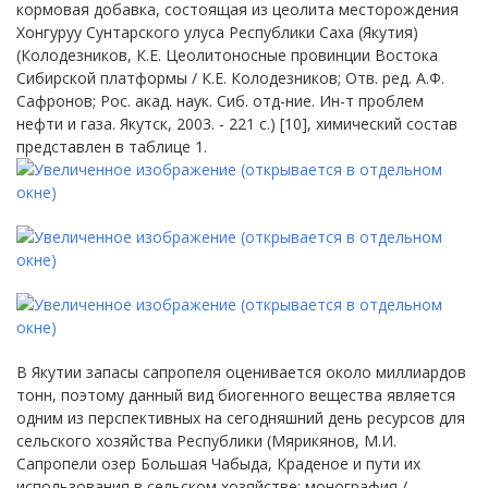
кормовая добавка, состоящая из цеолита месторождения
Хонгуруу Сунтарского улуса Республики Саха (Якутия)
(Колодезников, К.Е. Цеолитоносные провинции Востока
Сибирской платформы / К.Е. Колодезников; Отв. ред. А.Ф.
Сафронов; Рос. акад. наук. Сиб. отд-ние. Ин-т проблем
нефти и газа. Якутск, 2003. - 221 с.) [10], химический состав
представлен в таблице 1.
В Якутии запасы сапропеля оценивается около миллиардов
тонн, поэтому данный вид биогенного вещества является
одним из перспективных на сегодняшний день ресурсов для
сельского хозяйства Республики (Мярикянов, М.И.
Сапропели озер Большая Чабыда, Краденое и пути их
использования в сельском хозяйстве: монография /