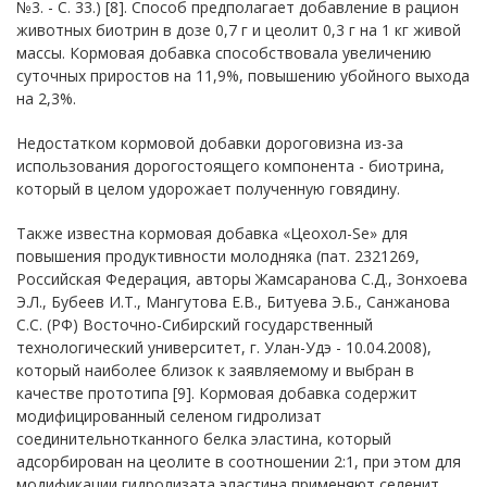
№3. - С. 33.) [8]. Способ предполагает добавление в рацион
животных биотрин в дозе 0,7 г и цеолит 0,3 г на 1 кг живой
массы. Кормовая добавка способствовала увеличению
суточных приростов на 11,9%, повышению убойного выхода
на 2,3%.
Недостатком кормовой добавки дороговизна из-за
использования дорогостоящего компонента - биотрина,
который в целом удорожает полученную говядину.
Также известна кормовая добавка «Цеохол-Se» для
повышения продуктивности молодняка (пат. 2321269,
Российская Федерация, авторы Жамсаранова С.Д., Зонхоева
Э.Л., Бубеев И.Т., Мангутова Е.В., Битуева Э.Б., Санжанова
С.С. (РФ) Восточно-Сибирский государственный
технологический университет, г. Улан-Удэ - 10.04.2008),
который наиболее близок к заявляемому и выбран в
качестве прототипа [9]. Кормовая добавка содержит
модифицированный селеном гидролизат
соединительнотканного белка эластина, который
адсорбирован на цеолите в соотношении 2:1, при этом для
модификации гидролизата эластина применяют селенит