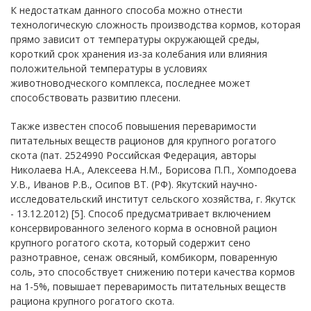
К недостаткам данного способа можно отнести
технологическую сложность производства кормов, которая
прямо зависит от температуры окружающей среды,
короткий срок хранения из-за колебания или влияния
положительной температуры в условиях
животноводческого комплекса, последнее может
способствовать развитию плесени.
Также известен способ повышения переваримости
питательных веществ рационов для крупного рогатого
скота (пат. 2524990 Российская Федерация, авторы
Николаева Н.А., Алексеева Н.М., Борисова П.П., Хомподоева
У.В., Иванов Р.В., Осипов ВТ. (РФ). Якутский научно-
исследовательский институт сельского хозяйства, г. Якутск
- 13.12.2012) [5]. Способ предусматривает включением
консервированного зеленого корма в основной рацион
крупного рогатого скота, который содержит сено
разнотравное, сенаж овсяный, комбикорм, поваренную
соль, это способствует снижению потери качества кормов
на 1-5%, повышает переваримость питательных веществ
рациона крупного рогатого скота.