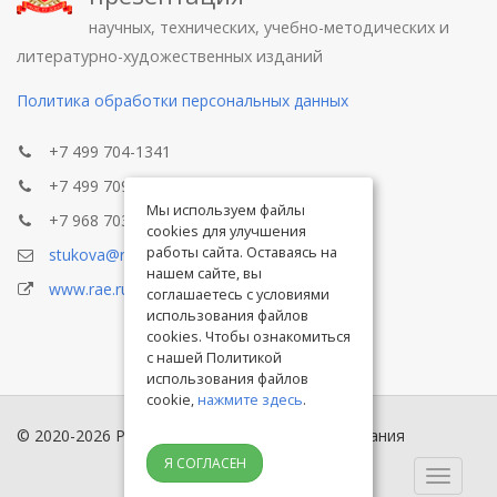
научных, технических, учебно-методических и
литературно-художественных изданий
Политика обработки персональных данных
+7 499 704-1341
+7 499 709-8104
Мы используем файлы
+7 968 703-8433
cookies для улучшения
работы сайта. Оставаясь на
stukova@rae.ru
нашем сайте, вы
www.rae.ru
соглашаетесь с условиями
использования файлов
cookies. Чтобы ознакомиться
с нашей Политикой
использования файлов
cookie,
нажмите здесь
.
© 2020-2026 Российская академия естествознания
Я СОГЛАСЕН
Toggle