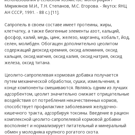
Мярикянов М.И., Т.Н. Степанов, М.С. Егорова. - Якутск: ЯНЦ
АН СССР, 1991. - 88 с.) [11].
Сапропель в своем составе имеет протеины, жиры,
клетчатку, а также биогенные элементы азот, кальций,
фосфор, калий, медь, цинк, железо, марганец, кобальт, йод,
селен, молибден. Обогащен дополнительно цеолитом
содержащий диоксид кремния, оксид алюминия, оксид
кальция, оксид магния, оксид калия, оксид натрия, оксид
железа, оксид титана.
Цеолито-сапропелевая кормовая добавка получается
путем механической обработки, сушки, измельчения, в
конце компоненты смешиваются. Являясь одним из лучших
адсорбентом, цеолит значительно снижает отрицательные
воздействия от потребления некачественных кормов,
способствует профилактике заболевания желудочно-
кишечного тракта, адсорбируя токсины. Введение в рацион
комплексной цеолито-сапропелевой кормовой добавки
восполняет и нормализирует питательный и минеральный
обмен у молодняка крупного рогатого скота.