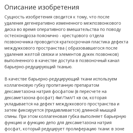
Описание изобретения
Сущность изобретения сводится к тому, что после
удаления дегенеративно измененного межпозвонкового
диска во время оперативного вмешательства по поводу
остеохондроза пояснично - крестцового отдела
позвоночника проводится краткосрочная пластика дефекта
междужкового пространства ( образовавшегося после
удаления желтой связки и элементов дужек позвонков)
выполненного в качестве доступа в позвоночный канал
барьерно-редуцирующий тканью.
В качестве барьерно-редуцирующий ткани используем
коллагеновую губку пропитанную препаратом
дексаметазона натрия фосфатом (в пересчете на
дексаметазона фосфат) 4мг/1мл/1 кв см, которая
укладывается на дефект междужкового пространства и
затем фиксируется (придавливается) длинной мышцей
спины. При этом коллагеновая губка выполняет барьерную
функцию и функцию депо для дексаметазона натрия
фосфат, который редуцирует пролиферацию ткани: в зоне