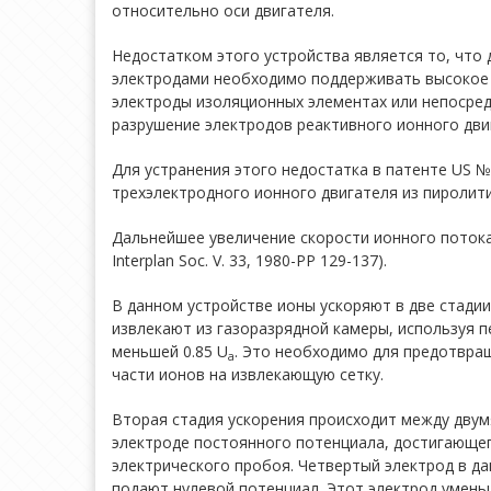
относительно оси двигателя.
Недостатком этого устройства является то, что
электродами необходимо поддерживать высокое 
электроды изоляционных элементах или непосред
разрушение электродов реактивного ионного дви
Для устранения этого недостатка в патенте US №63
трехэлектродного ионного двигателя из пиролит
Дальнейшее увеличение скорости ионного потока воз
Interplan Soc. V. 33, 1980-PP 129-137).
В данном устройстве ионы ускоряют в две стади
извлекают из газоразрядной камеры, используя п
меньшей 0.85 U
. Это необходимо для предотвра
a
части ионов на извлекающую сетку.
Вторая стадия ускорения происходит между дву
электроде постоянного потенциала, достигающег
электрического пробоя. Четвертый электрод в да
подают нулевой потенциал. Этот электрод умень