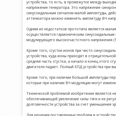
устройства, то есть, в промежутке между выхо
напряжение генератора. Это напряжение синхрон
синусоидальным сигналом малой амплитуды, дей
аттенюатора можно изменять амплитуду ВЧ напря
Одним из недостатков прототипа является малая 
осуществляется гармоническим синусоидальным 
модулирующего высокочастотного напряжения (
Кроме того, сгустки ионов при чисто синусоид
устройства, куда ионы приходят в отрицательно
средняя часть сгустка, а начало и конец этого 
двигателя падает. Полный КПД устройства при в
Кроме того, при наличии большой амплитуды пе
которые при наличии ВЧ модуляции могут изменя
Технической проблемой изобретения является не
обеспечивающей увеличение силы тяги и ее регу
долговечности устройства за счет уменьшения э
Для решения поставленных проблем в устройство