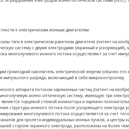
сти разрушения электродов ионно-оптической системы (ИОС). 1 з.
стности к электрическим ионным двигателям.
силы тяги в электрическом ракетном двигателе (патент на изоб
ческую систему с двумя электродами (экранный и ускоряющий)
ока многолучевого ионного потока осуществляют за счет импул
дим громоздкий накопитель электрической энергии (обычно это 
я импульсного разряда, включающий в себя микроконтроллер.
еского аппарата потоком заряженных частиц (патент на изобре
 многолучевую ионно-оптическую систему, имеющую три электр
й) является торцевой стенкой ионизатора и заряжен положител
шения структуры ионного потока после ускоряющего электрода 
ирование многолучевого потока осуществляется за счет того,
аналов для пролета индивидуальных ионных пучков, а центры 
шней стороне экранного электрода, расположены на более чем