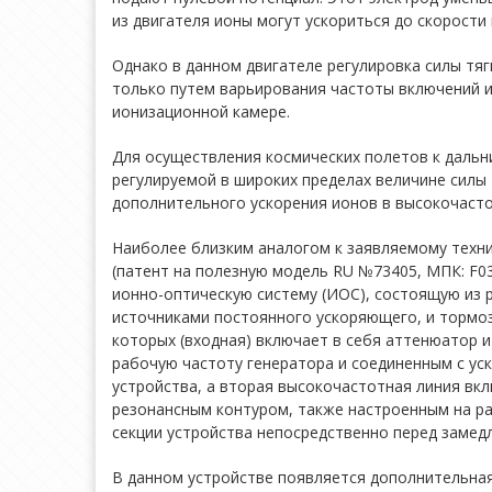
из двигателя ионы могут ускориться до скорости п
Однако в данном двигателе регулировка силы тяг
только путем варьирования частоты включений и
ионизационной камере.
Для осуществления космических полетов к дальн
регулируемой в широких пределах величине силы 
дополнительного ускорения ионов в высокочаст
Наиболее близким аналогом к заявляемому техни
(патент на полезную модель RU №73405, МПК: F0
ионно-оптическую систему (ИОС), состоящую из 
источниками постоянного ускоряющего, и тормоз
которых (входная) включает в себя аттенюатор 
рабочую частоту генератора и соединенным с у
устройства, а вторая высокочастотная линия вк
резонансным контуром, также настроенным на р
секции устройства непосредственно перед заме
В данном устройстве появляется дополнительна