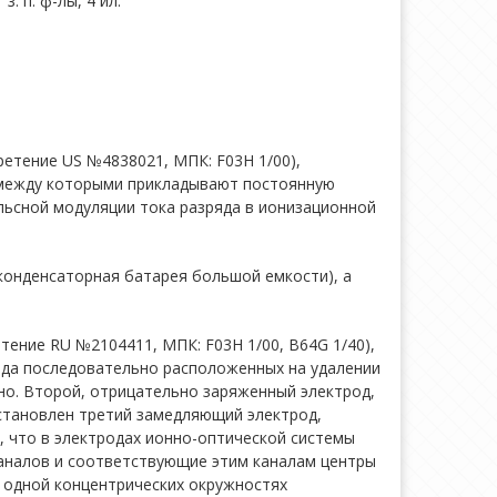
 п. ф-лы, 4 ил.
ретение US №4838021, МПК: F03H 1/00),
, между которыми прикладывают постоянную
ьсной модуляции тока разряда в ионизационной
конденсаторная батарея большой емкости), а
тение RU №2104411, МПК: F03H 1/00, B64G 1/40),
ода последовательно расположенных на удалении
ьно. Второй, отрицательно заряженный электрод,
установлен третий замедляющий электрод,
 что в электродах ионно-оптической системы
каналов и соответствующие этим каналам центры
 одной концентрических окружностях