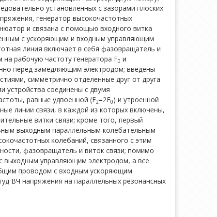
едовательно установленных с зазорами плоских
апряжения, генератор высокочастотных
енюатор и связана с помощью входного витка
енным с ускоряющим и входным управляющим
тотная линия включает в себя фазовращатель и
 на рабочую частоту генератора F
и
0
енно перед замедляющим электродом; введены
тиями, симметрично отделенные друг от друга
и устройства соединены с двумя
стоты, равные удвоенной (F
=2F
) и утроенной
2
0
ные линии связи, в каждой из которых включены,
тельные витки связи; кроме того, первый
ельным выходным параллельным колебательным
сокочастотных колебаний, связанного с этим
ности, фазовращатель и виток связи; помимо
 с выходным управляющим электродом, а все
 общим проводом с входным ускоряющим
туд ВЧ напряжения на параллельных резонансных