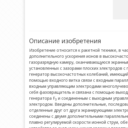
Описание изобретения
Изобретение относится к ракетной технике, в ча
дополнительного ускорения ионов в высокочасто
газоразрядную камеру, оканчивающуюся экранны
установленных с зазорами плоских электродов с
генератор высокочастотных колебаний, имеющий д
помощью входного витка связи с входным парал
входным управляющим электродами многолучевой
себя фазовращатель и связана с помощью выход
генератора F
и соединенным с выходным управл
0
электродом. Введены дополнительные, последов
отделенные друг от друга экранирующими элект
соединены с двумя дополнительными параллельн
плавно регулируемой скорости ионной струи, обе