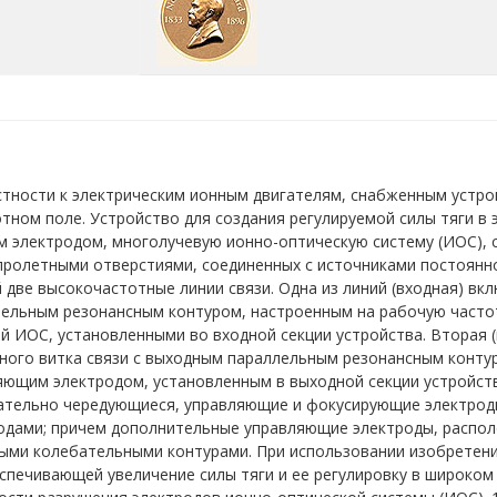
стности к электрическим ионным двигателям, снабженным устрой
тном поле. Устройство для создания регулируемой силы тяги в
м электродом, многолучевую ионно-оптическую систему (ИОС), 
 пролетными отверстиями, соединенных с источниками постоян
ве высокочастотные линии связи. Одна из линий (входная) вкл
лельным резонансным контуром, настроенным на рабочую часто
 ИОС, установленными во входной секции устройства. Вторая (
ного витка связи с выходным параллельным резонансным конту
яющим электродом, установленным в выходной секции устройс
ательно чередующиеся, управляющие и фокусирующие электрод
родами; причем дополнительные управляющие электроды, распол
ыми колебательными контурами. При использовании изобретени
спечивающей увеличение силы тяги и ее регулировку в широком