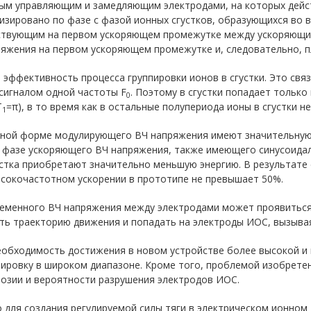
дным управляющим и замедляющим электродами, на которых дейс
изировано по фазе с фазой ионных сгустков, образующихся во в
ствующим на первом ускоряющем промежутке между ускоряющим
жения на первом ускоряющем промежутке и, следовательно, пл
эффективность процесса группировки ионов в сгустки. Это связ
сигналом одной частоты F
. Поэтому в сгустки попадает тольк
0
T
=π), в то время как в остальные полупериода ионы в сгустки н
1
альной форме модулирующего ВЧ напряжения имеют значительную
й фазе ускоряющего ВЧ напряжения, также имеющего синусоида
сгустка приобретают значительно меньшую энергию. В результате
ысокочастотном ускорении в прототипе не превышает 50%.
ременного ВЧ напряжения между электродами может проявиться
ть траекторию движения и попадать на электроды ИОС, вызывая
обходимость достижения в новом устройстве более высокой и 
лировку в широком диапазоне. Кроме того, проблемой изобрете
розии и вероятности разрушения электродов ИОС.
 для создания регулируемой силы тяги в электрическом ионном