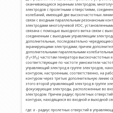
оканчивающуюся экранным электродом, многолуч
электродов с пролетными отверстиями, соедине
колебаний, имеющий две высокочастотных линии 
связи с входным параллельным резонансным конт
электродами многолучевой ИОС, установленными 
связана с помощью выходного витка связи с вых
соединенным с выходным управляющим электродо
дополнительные, последовательно чередующиеся
экранирующими электродами; причем дополнител
дополнительными параллельными колебательными
(F
=3F
) частотам генератора высокочастотных к
3
0
соответствующие по частоте умножители частоты
управляющий электрод в группе электродов, на
контуром, настроенным, соответственно, на рабо
контуром через третью дополнительную линию с
этого второй управляющий электрод в группе эл
фокусирующие электроды, расположенные во вхо
электродом. Причем радиус пролетных отверстий
контурах, находящихся во входной и выходной с
где:
а
- радиус пролетных отверстий в управляющ