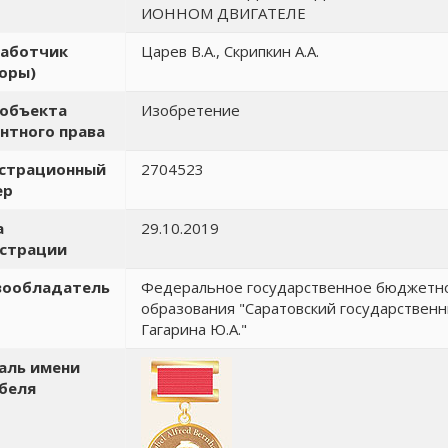
ИОННОМ ДВИГАТЕЛЕ
работчик
Царев В.А., Скрипкин А.А.
оры)
 объекта
Изобретение
нтного права
истрационный
2704523
ер
а
29.10.2019
истрации
вообладатель
Федеральное государственное бюджетн
образования "Саратовский государствен
Гагарина Ю.А."
аль имени
беля