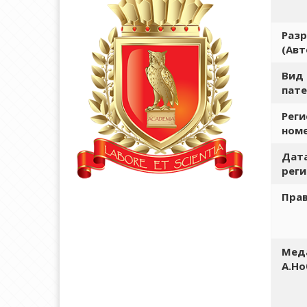
Раз
(Авт
Вид
пате
Рег
ном
Дат
рег
Пра
Мед
А.Но