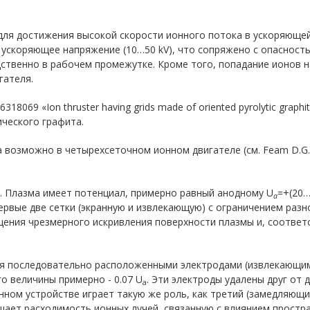
 для достижения высокой скорости ионного потока в ускоряющ
ускоряющее напряжение (10…50 kV), что сопряжено с опасност
ственно в рабочем промежутке. Кроме того, попадание ионов 
гателя.
18069 «Ion thruster having grids made of oriented pyrolytic grap
ического графита.
можно в четырехсеточном ионном двигателе (см. Feam D.G. "The use
и. Плазма имеет потенциал, примерно равный анодному U
=+(20…
a
ервые две сетки (экранную и извлекающую) с ограничением раз
щения чрезмерного искривления поверхности плазмы и, соответ
мя последовательно расположенными электродами (извлекающим
о величины примерно - 0.07 U
. Эти электроды удалены друг от
a
нном устройстве играет такую же роль, как третий (замедляющий
шает расходимость ионных лучей, связанную с влиянием простра