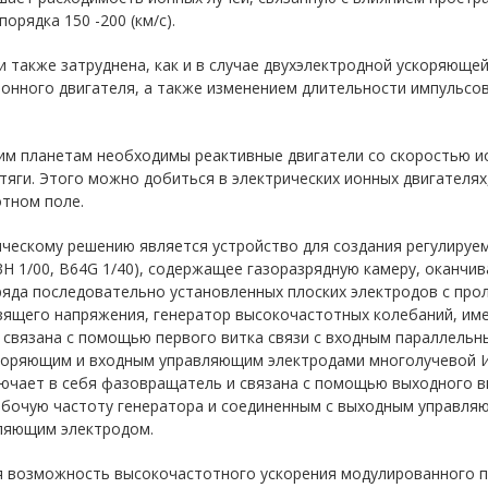
орядка 150 -200 (км/с).
и также затруднена, как и в случае двухэлектродной ускоряюще
онного двигателя, а также изменением длительности импульсов
им планетам необходимы реактивные двигатели со скоростью ион
тяги. Этого можно добиться в электрических ионных двигателях
отном поле.
ческому решению является устройство для создания регулируем
3H 1/00, B64G 1/40), содержащее газоразрядную камеру, оканч
ряда последовательно установленных плоских электродов с про
ящего напряжения, генератор высокочастотных колебаний, име
и связана с помощью первого витка связи с входным параллель
скоряющим и входным управляющим электродами многолучевой И
лючает в себя фазовращатель и связана с помощью выходного 
абочую частоту генератора и соединенным с выходным управля
дляющим электродом.
я возможность высокочастотного ускорения модулированного п