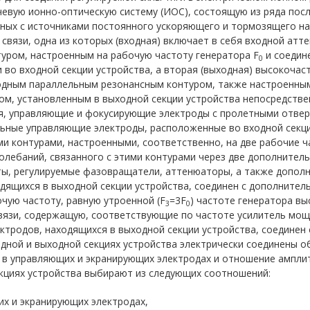
евую ионно-оптическую систему (ИОС), состоящую из ряда посл
нных с источниками постоянного ускоряющего и тормозящего н
связи, одна из которых (входная) включает в себя входной атт
уром, настроенным на рабочую частоту генератора F
и соедин
0
во входной секции устройства, а вторая (выходная) высокочас
одным параллельным резонансным контуром, также настроенным
м, установленным в выходной секции устройства непосредств
, управляющие и фокусирующие электроды с пролетными отверс
ьные управляющие электроды, расположенные во входной секци
 контурами, настроенными, соответственно, на две рабочие ча
олебаний, связанного с этими контурами через две дополнитель
, регулируемые фазовращатели, аттенюаторы, а также дополни
ходящихся в выходной секции устройства, соединен с дополнит
чую частоту, равную утроенной (F
=3F
) частоте генератора вы
3
0
вязи, содержащую, соответствующие по частоте усилитель мощ
ектродов, находящихся в выходной секции устройства, соединен
дной и выходной секциях устройства электрически соединены
 в управляющих и экранирующих электродах и отношение ампли
екциях устройства выбирают из следующих соотношений:
их и экранирующих электродах,