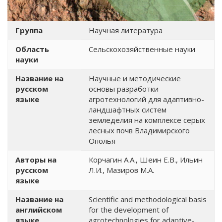
Группа
Научная литература
Область
Сельскохозяйственные науки
науки
Название на
Научные и методические
русском
основы разработки
языке
агротехнологий для адаптивно-
ландшафтных систем
земледелия на комплексе серых
лесных почв Владимирского
Ополья
Авторы на
Корчагин А.А., Шеин Е.В., Ильин
русском
Л.И., Мазиров М.А.
языке
Название на
Scientific and methodological basis
английском
for the development of
языке
agrotechnologies for adaptive-