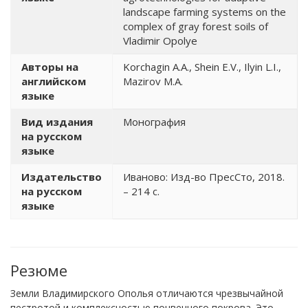
landscape farming systems on the
complex of gray forest soils of
Vladimir Opolye
Авторы на
Korchagin A.A., Shein E.V., Ilyin L.I.,
английском
Mazirov M.A.
языке
Вид издания
Монография
на русском
языке
Издательство
Иваново: Изд-во ПресСто, 2018.
на русском
– 214 с.
языке
Резюме
Земли Владимирского Ополья отличаются чрезвычайной
пестротой и комплексностью почвенного покрова. Это