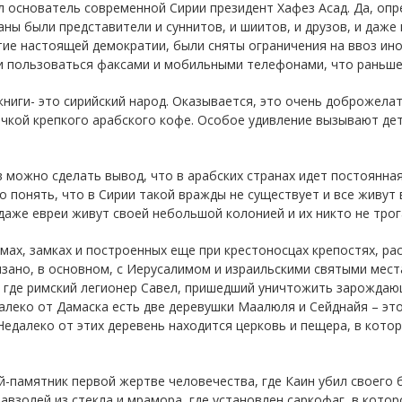
л основатель современной Сирии президент Хафез Асад. Да, опр
ны были представители и суннитов, и шиитов, и друзов, и даже
итие настоящей демократии, были сняты ограничения на ввоз и
 пользоваться факсами и мобильными телефонами, что раньше
книги- это сирийский народ. Оказывается, это очень доброжел
чкой крепкого арабского кофе. Особое удивление вызывают дет
 можно сделать вывод, что в арабских странах идет постоянн
 понять, что в Сирии такой вражды не существует и все живут в 
 даже евреи живут своей небольшой колонией и их никто не трог
мах, замках и построенных еще при крестоносцах крепостях, р
зано, в основном, с Иерусалимом и израильскими святыми места
, где римский легионер Савел, пришедший уничтожить зарождающ
леко от Дамаска есть две деревушки Маалюля и Сейднайя – это 
Недалеко от этих деревень находится церковь и пещера, в кото
-памятник первой жертве человечества, где Каин убил своего б
авзолей из стекла и мрамора, где установлен саркофаг, в кото