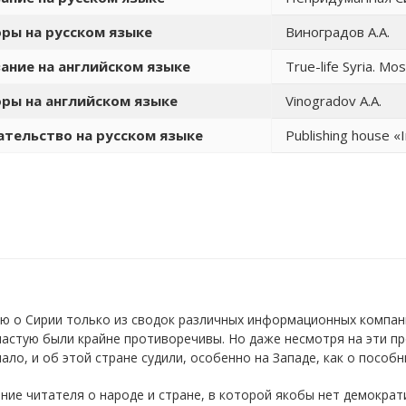
ры на русском языке
Виноградов А.А.
ание на английском языке
True-life Syria. Mo
ры на английском языке
Vinogradov A.A.
тельство на русском языке
Publishing house «I
ю о Сирии только из сводок различных информационных компан
астую были крайне противоречивы. Но даже несмотря на эти п
ло, и об этой стране судили, особенно на Западе, как о пособ
ие читателя о народе и стране, в которой якобы нет демократи