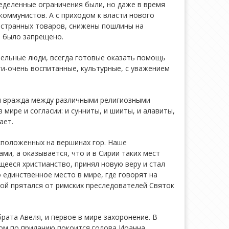
еделенные ограничения были, но даже в время
 коммунистов. А с приходом к власти нового
ностранных товаров, снижены пошлины на
 было запрещено.
ательные люди, всегда готовые оказать помощь
и-очень воспитанные, культурные, с уважением
ая вражда между различными религиозными
мире и согласии: и сунниты, и шииты, и алавиты,
ает.
асположенных на вершинах гор. Наше
ми, а оказывается, что и в Сирии таких мест
ееся христианство, принял новую веру и стал
единственное место в мире, где говорят на
рой прятался от римских преследователей Святок
рата Авеля, и первое в мире захоронение. В
ром по приданию покоится голова Иоанна