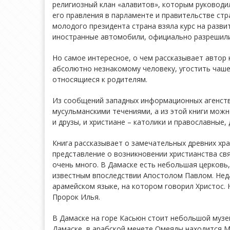
религиозный клан «алавитов», которым руководи
его правления в парламенте и правительстве стра
молодого президента страна взяла курс на разв
иностранные автомобили, официально разрешили
Но самое интересное, о чем рассказывает автор 
абсолютно незнакомому человеку, угостить чаше
относящиеся к родителям.
Из сообщений западных информационных агенств
мусульманскими течениями, а из этой книги можно
и друзы, и христиане – католики и православные,
Книга рассказывает о замечательных древних хра
представление о возникновении христианства свя
очень много. В Дамаске есть небольшая церковь
известным впоследствии Апостолом Павлом. Неда
арамейском языке, на котором говорил Христос. 
Пророк Илья.
В Дамаске на горе Касьюн стоит небольшой музей
Дамаске, в арабской мечете Омеяды находится М