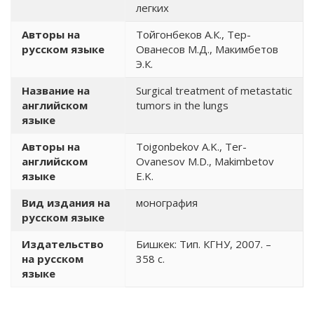
легких
Авторы на
Тойгонбеков А.К., Тер-
русском языке
Ованесов М.Д., Макимбетов
Э.К.
Название на
Surgical treatment of metastatic
английском
tumors in the lungs
языке
Авторы на
Toigonbekov A.K., Ter-
английском
Ovanesov M.D., Makimbetov
языке
E.K.
Вид издания на
монография
русском языке
Издательство
Бишкек: Тип. КГНУ, 2007. –
на русском
358 с.
языке