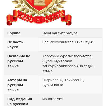
Группа
Научная литература
Область
Сельскохозяйственные науки
науки
Название на
Короткий курс пчеловодства.
русском
(Курси мухтасари
языке
занбўриасалпарварї) на тадж.
языке
Авторы на
Шарипов А., Тохиров О.,
русском
Бурчинов Ф.
языке
Вид издания
монография
на русском