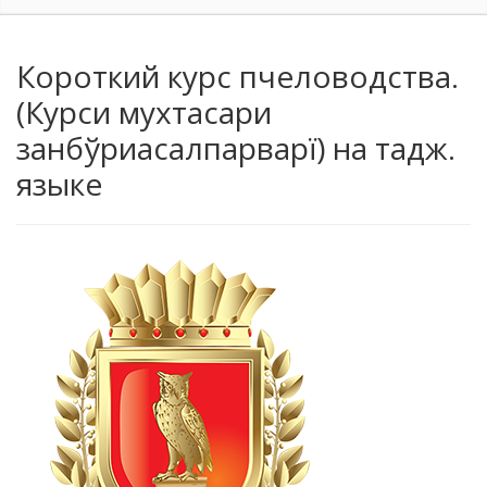
Короткий курс пчеловодства.
(Курси мухтасари
занбўриасалпарварї) на тадж.
языке