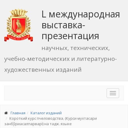
L международная
выставка-
презентация
научных, технических,
учебно-методических и литературно-
художественных изданий
Toggle
navigat
Главная
Каталог изданий
Короткий курс пчеловодства. (Курси мухтасари
занбўриасалпарварї) на тадж. языке