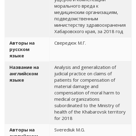
морального вреда к
медицинским организациям,
подведомственным
министерству здравоохранения
Хабаровского края, за 2018 год
Авторы на
Свередюк М.Г.
русском
языке
Название на
Analysis and generalization of
английском
judicial practice on claims of
языке
patients for compensation of
material damage and
compensation of moral harm to
medical organizations
subordinated to the Ministry of
health of the Khabarovsk territory
for 2018
Авторы на
Sverediuk M.G.