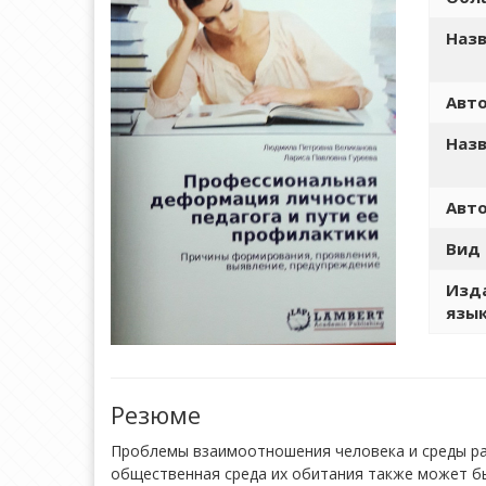
Назв
Авто
Назв
Авто
Вид 
Изда
язы
Резюме
Проблемы взаимоотношения человека и среды ра
общественная среда их обитания также может бы