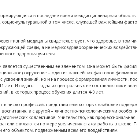
 формирующаяся в последнее время междисциплинарная область 
 социо-культуральной в том числе, служащей важнейшим факто
евентивной медицины свидетельствует, что здоровье, в том чис
 окружающей среды, а не медикоздравоохраненческих воздейств
венного здоровья учителя.
 и является существенным ее элементом. Она может быть фаси
оциальное) окружение – один из важнейших факторов формирова
с усвоения знаний, но и на процесс формирования личности, по
 лет. И педагог – одна из центральных ее составляющих и зна
ний, в которых процесс обучения длится 4-8 лет.
т в число профессий, представители которых наиболее подверже
воспитания, а с другой – личностно-психологическими особеннос
агогических коллективов. Учительство, как профессиональная 
азатели снижаются по мере увеличения стажа работы в школе. Т
 и его объектом, подверженным всем его воздействиям.