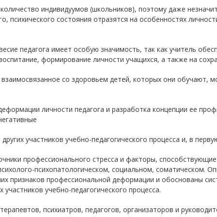
 количество индивидуумов (школьников), поэтому даже незначит
о, психического состояния отразятся на особенностях личност
весие педагога имеет особую значимость, так как учитель обе
 воспитание, формирование личности учащихся, а также на сохра
, взаимосвязанное со здоровьем детей, которых они обучают, 
еформации личности педагога и разработка концепции ее проф
негативные
других участников учебно-педагогического процесса и, в первую
очники профессионального стресса и факторы, способствующи
: психолого-психопатологическом, социальном, соматическом. 
них признаков профессиональной деформации и обоснованы сис
х участников учебно-педагогического процесса.
терапевтов, психиатров, педагогов, организаторов и руководи