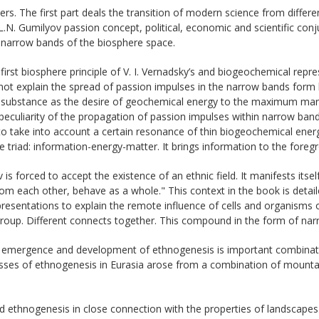
. The first part deals the transition of modern science from different
L.N. Gumilyov passion concept, political, economic and scientific conj
in narrow bands of the biosphere space.
e first biosphere principle of V. I. Vernadsky’s and biogeochemical re
 not explain the spread of passion impulses in the narrow bands form
g substance as the desire of geochemical energy to the maximum manife
e peculiarity of the propagation of passion impulses within narrow band
 to take into account a certain resonance of thin biogeochemical ener
 triad: information-energy-matter. It brings information to the foreg
forced to accept the existence of an ethnic field. It manifests itself n
rom each other, behave as a whole." This context in the book is detai
presentations to explain the remote influence of cells and organisms
 group. Different connects together. This compound in the form of na
e emergence and development of ethnogenesis is important combinat
esses of ethnogenesis in Eurasia arose from a combination of mount
 ethnogenesis in close connection with the properties of landscapes