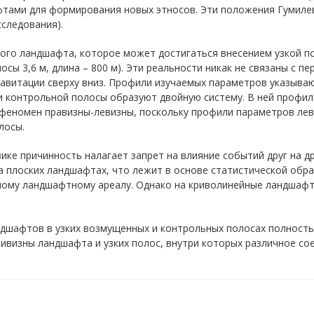
тами для формирования новых этносов. Эти положения Гумиле
следования).
ого ландшафта, которое может достигаться внесением узкой по
сы 3,6 м, длина – 800 м). Эти реальности никак не связаны с 
гравитации сверху вниз. Профили изучаемых параметров указываю
 контрольной полосы образуют двойную систему. В ней профил
 феномен правизны-левизны, поскольку профили параметров ле
лосы.
зике причинность налагает запрет на влияние событий друг на д
а плоских ландшафтах, что лежит в основе статистической обр
ьному ландшафтному ареалу. Однако на криволинейные ландшафт
ндшафтов в узких возмущенных и контрольных полосах полнос
ривизны ландшафта и узких полос, внутри которых различное с