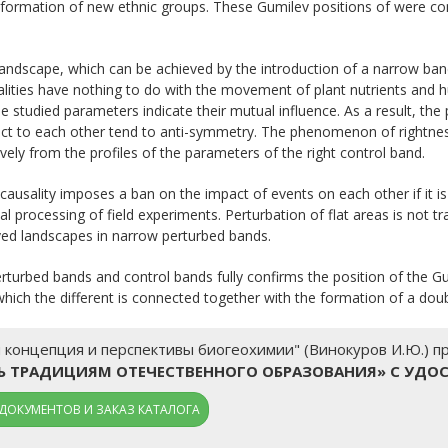
 formation of new ethnic groups. These Gumilev positions of were con
landscape, which can be achieved by the introduction of a narrow band 
realities have nothing to do with the movement of plant nutrients an
he studied parameters indicate their mutual influence. As a result, the
ect to each other tend to anti-symmetry. The phenomenon of rightness-
ively from the profiles of the parameters of the right control band.
ausality imposes a ban on the impact of events on each other if it is 
tical processing of field experiments. Perturbation of flat areas is not
rved landscapes in narrow perturbed bands.
perturbed bands and control bands fully confirms the position of the 
hich the different is connected together with the formation of a dou
 концепция и перспективы биогеохимии" (Винокуров И.Ю.) п
ТЬ ТРАДИЦИЯМ ОТЕЧЕСТВЕННОГО ОБРАЗОВАНИЯ» С УДО
ДОКУМЕНТОВ И ЗАКАЗ КАТАЛОГА