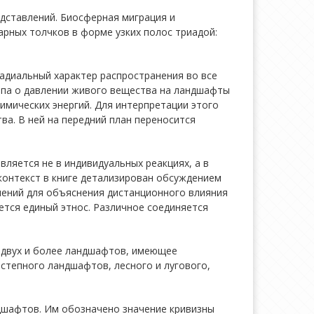
едставлений. Биосферная миграция и
рных толчков в форме узких полос триадой:
адиальный характер распространения во все
ипа о давлении живого вещества на ландшафты
имических энергий. Для интерпретации этого
а. В ней на передний план переносится
ляется не в индивидуальных реакциях, а в
 контекст в книге детализирован обсуждением
ений для объяснения дистанционного влияния
уется единый этнос. Различное соединяется
е двух и более ландшафтов, имеющее
 степного ландшафтов, лесного и лугового,
ндшафтов. Им обозначено значение кривизны