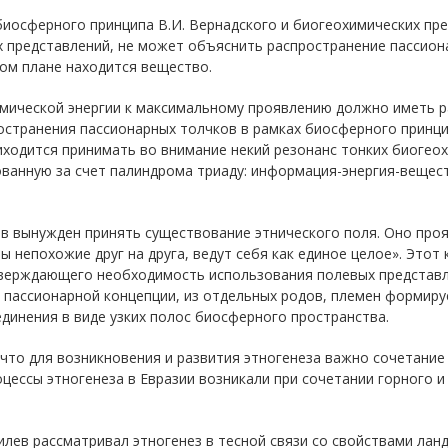
биосферного принципа В.И. Вернадского и биогеохимических пр
 представлений, не может объяснить распространение пассиона
вом плане находится вещество.
мической энергии к максимальному проявлению должно иметь р
остранения пассионарных толчков в рамках биосферного принц
иходится принимать во внимание некий резонанс тонких биогеох
ванную за счет палиндрома триаду: информация-энергия-веществ
в вынужден принять существование этнического поля. Оно прояв
ы непохожие друг на друга, ведут себя как единое целое». Этот
тверждающего необходимость использования полевых представл
 из пассионарной концепции, из отдельных родов, племен формир
динения в виде узких полос биосферного пространства.
 что для возникновения и развития этногенеза важно сочетани
ессы этногенеза в Евразии возникали при сочетании горного и
милев рассматривал этногенез в тесной связи со свойствами ла