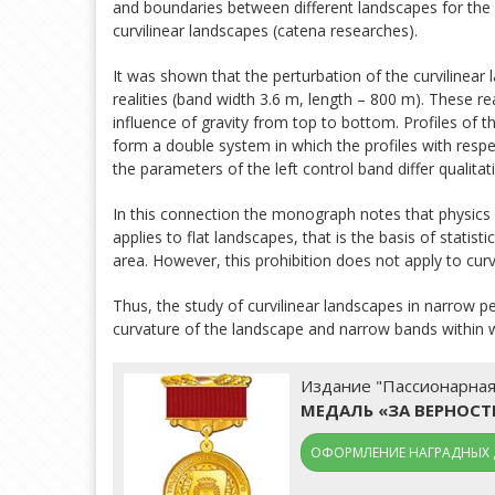
and boundaries between different landscapes for the
curvilinear landscapes (catena researches).
It was shown that the perturbation of the curvilinear 
realities (band width 3.6 m, length – 800 m). These 
influence of gravity from top to bottom. Profiles of t
form a double system in which the profiles with resp
the parameters of the left control band differ qualitat
In this connection the monograph notes that physics c
applies to flat landscapes, that is the basis of statis
area. However, this prohibition does not apply to cu
Thus, the study of curvilinear landscapes in narrow 
curvature of the landscape and narrow bands within w
Издание "Пассионарная
МЕДАЛЬ «ЗА ВЕРНОС
ОФОРМЛЕНИЕ НАГРАДНЫХ 