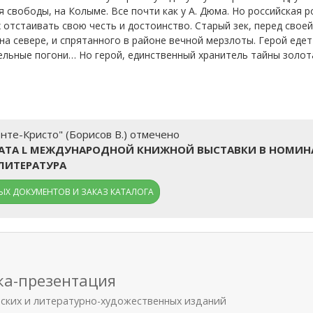
ия свободы, на Колыме. Все почти как у А. Дюма. Но российская
 отстаивать свою честь и достоинство. Старый зек, перед свое
а севере, и спрятанного в районе вечной мерзлоты. Герой едет 
ельные погони… Но герой, единственный хранитель тайны золота
нте-Кристо" (Борисов В.) отмечено
ТА L МЕЖДУНАРОДНОЙ КНИЖНОЙ ВЫСТАВКИ В НОМИН
ЛИТЕРАТУРА
Х ДОКУМЕНТОВ И ЗАКАЗ КАТАЛОГА
ка-презентация
еских и литературно-художественных изданий