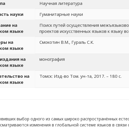
па
Научная литература
сть науки
Гуманитарные науки
ание на
Поиск путей осуществления межъязыковой
ком языке
проектов искусственных языков к языку 
ры на
Смокотин В.М., Гураль С.К.
ком языке
издания на
монография
ком языке
тельство на
Томск: Изд-во Том. ун-та, 2017. – 180 с.
ком языке
овивших выбор одного из самых широко распространённых естес
ссматриваются изменения в глобальной системе языков в связи 