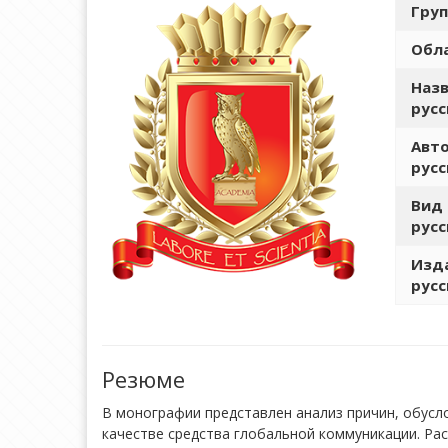
Груп
Обла
Назв
русс
Авто
русс
Вид 
русс
Изда
русс
Резюме
В монографии представлен анализ причин, обусл
качестве средства глобальной коммуникации. Ра