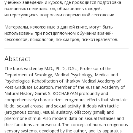
учебных заведений и курсов, где проводится подготовка
названных специалистов; образованных людей,
интересующихся вопросами современной сексологии.
Материалы, изложенные в данной книге, могут быть
использованы при постдипломном обучении врачей-
сексологов, психологов, психиатров, психотерапевтов.
Abstract
The book written by M.D., Ph.D., D.Sc., Professor of the
Department of Sexology, Medical Psychology, Medical and
Psychological Rehabilitation of Kharkov Medical Academy of
Post-Graduate Education, member of the Russian Academy of
Natural History Garnik S. KOCHARYAN profoundly and
comprehensively characterizes erogenous effects that stimulate
libido, sexual arousal and sexual activity. It deals with tactile
(erogenous zones), visual, auditory, olfactory (smell) and
pheromone stimuli. Also modern data on sexual fantasies and
their functions are presented. The concept of human erogenous
sensory systems, developed by the author, and its apparatus