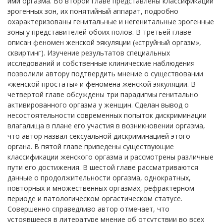
ими оргазма. Во второй главе представлены классификации
эрогенных зон, их понятийный аппарат, подробно
охарактеризованы генитальные и негенитальные эрогенные
зоны у представителей обоих полов. В третьей главе
описан феномен женской эякуляции («струйный оргазм»,
сквиртинг). Изучение результатов специальных
исследований и собственные клинические наблюдения
позволили автору подтвердить мнение о существовании
«женской простаты» и феномена женской эякуляции. В
четвертой главе обсуждены три парадигмы генитально
активированного оргазма у женщин. Сделан вывод о
несостоятельности современных попыток дискриминации
влагалища в плане его участия в возникновении оргазма,
что автор назвал сексуальной дискриминацией этого
органа. В пятой главе приведены существующие
классификации женского оргазма и рассмотрены различные
пути его достижения. В шестой главе рассматриваются
данные о продолжительности оргазма, однократных,
повторных и множественных оргазмах, рефрактерном
периоде и патологическом оргастическом статусе.
Совершенно справедливо автор отмечает, что
устоявшееся в литературе мнение об отсутствии во всех