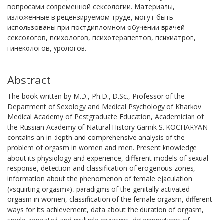
вопросами современной сексологии. Материалы,
изложенные в рецензируемом труде, могут быть
использованы при постдипломном обучении врачей-
сексологов, психологов, психотерапевтов, психиатров,
гинекологов, урологов.
Abstract
The book written by M.D., Ph.D., D.Sc., Professor of the
Department of Sexology and Medical Psychology of Kharkov
Medical Academy of Postgraduate Education, Academician of
the Russian Academy of Natural History Garnik S. KOCHARYAN
contains an in-depth and comprehensive analysis of the
problem of orgasm in women and men. Present knowledge
about its physiology and experience, different models of sexual
response, detection and classification of erogenous zones,
information about the phenomenon of female ejaculation
(«squirting orgasm»), paradigms of the genitally activated
orgasm in women, classification of the female orgasm, different
ways for its achievement, data about the duration of orgasm,
single, repeated and multiple orgasms, determinations of