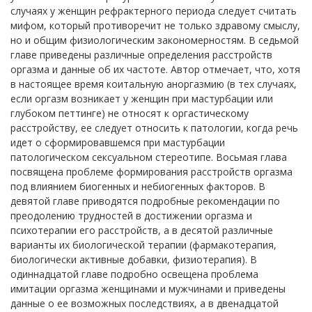
случаях у женщин рефрактерного периода следует считать
мифом, который противоречит не только здравому смыслу,
но и общим физиологическим закономерностям. В седьмой
главе приведены различные определения расстройств
оргазма и данные об их частоте. Автор отмечает, что, хотя
в настоящее время коитальную аноргазмию (в тех случаях,
если оргазм возникает у женщин при мастурбации или
глубоком петтинге) не относят к оргастическому
расстройству, ее следует относить к патологии, когда речь
идет о сформировавшемся при мастурбации
патологическом сексуальном стереотипе. Восьмая глава
посвящена проблеме формирования расстройств оргазма
под влиянием биогенных и небиогенных факторов. В
девятой главе приводятся подробные рекомендации по
преодолению трудностей в достижении оргазма и
психотерапии его расстройств, а в десятой различные
варианты их биологической терапии (фармакотерапия,
биологически активные добавки, физиотерапия). В
одиннадцатой главе подробно освещена проблема
имитации оргазма женщинами и мужчинами и приведены
данные о ее возможных последствиях, а в двенадцатой