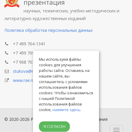
презентация
научных, технических, учебно-методических и
литературно-художественных изданий
Политика обработки персональных данных
+7 499 704-1341
+7 499 709-8104
Мы используем файлы
+7 968 703-8433
cookies для улучшения
работы сайта. Оставаясь на
stukova@rae.ru
нашем сайте, вы
www.rae.ru
соглашаетесь с условиями
использования файлов
cookies. Чтобы ознакомиться
с нашей Политикой
использования файлов
cookie,
нажмите здесь
.
© 2020-2026 Российская академия естествознания
Я СОГЛАСЕН
Toggle