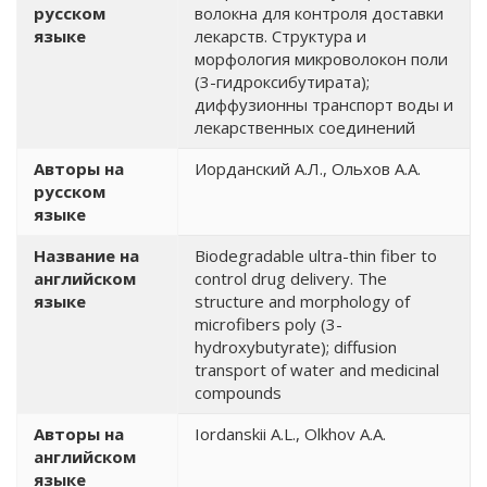
русском
волокна для контроля доставки
языке
лекарств. Структура и
морфология микроволокон поли
(3-гидроксибутирата);
диффузионны транспорт воды и
лекарственных соединений
Авторы на
Иорданский А.Л., Ольхов А.А.
русском
языке
Название на
Biodegradable ultra-thin fiber to
английском
control drug delivery. The
языке
structure and morphology of
microfibers poly (3-
hydroxybutyrate); diffusion
transport of water and medicinal
compounds
Авторы на
Iordanskii A.L., Olkhov A.A.
английском
языке