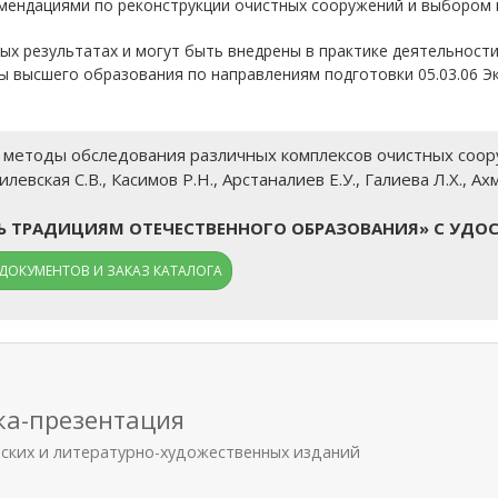
омендациями по реконструкции очистных сооружений и выбором 
х результатах и могут быть внедрены в практике деятельност
 высшего образования по направлениям подготовки 05.03.06 Эк
етоды обследования различных комплексов очистных сооруже
илевская С.В., Касимов Р.Н., Арстаналиев Е.У., Галиева Л.Х., А
ТЬ ТРАДИЦИЯМ ОТЕЧЕСТВЕННОГО ОБРАЗОВАНИЯ» С УДО
ДОКУМЕНТОВ И ЗАКАЗ КАТАЛОГА
ка-презентация
еских и литературно-художественных изданий