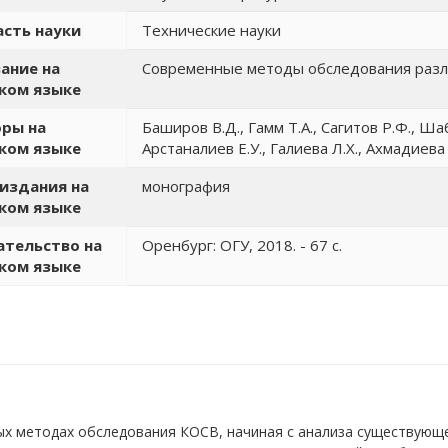
сть науки
Технические науки
ание на
Современные методы обследования разл
ком языке
ры на
Баширов В.Д., Гамм Т.А., Сагитов Р.Ф., Шаб
ком языке
Арстаналиев Е.У., Галиева Л.Х., Ахмадиева 
издания на
монография
ком языке
тельство на
Оренбург: ОГУ, 2018. - 67 с.
ком языке
ых методах обследования КОСВ, начиная с анализа существующе