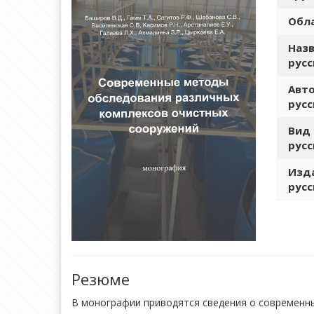
Обла
Назв
русс
Авто
русс
Вид 
русс
Изда
русс
Резюме
В монографии приводятся сведения о современн