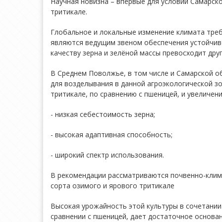
Научная новизна – впервые для условий Самарск
тритикале.
Глобальное и локальные изменение климата треб
являются ведущим звеном обеспечения устойчиво
качеству зерна и зелёной массы превосходит дру
В Среднем Поволжье, в том числе и Самарской о
для возделывания в данной агроэкологической з
тритикале, по сравнению с пшеницей, и увеличен
- низкая себестоимость зерна;
- высокая адаптивная способность;
- широкий спектр использования.
В рекомендации рассматриваются почвенно-клима
сорта озимого и ярового тритикале
Высокая урожайность этой культуры в сочетании
сравнении с пшеницей, дает достаточное основа