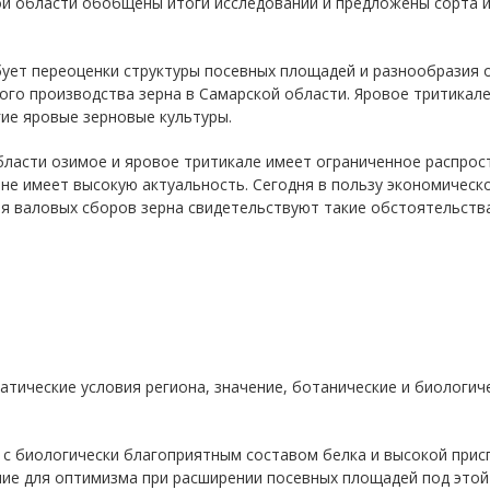
ой области обобщены итоги исследований и предложены сорта 
ует переоценки структуры посевных площадей и разнообразия о
го производства зерна в Самарской области. Яровое тритикале 
гие яровые зерновые культуры.
бласти озимое и яровое тритикале имеет ограниченное распрос
оне имеет высокую актуальность. Сегодня в пользу экономичес
ия валовых сборов зерна свидетельствуют такие обстоятельства
тические условия региона, значение, ботанические и биологич
 с биологически благоприятным составом белка и высокой прис
ние для оптимизма при расширении посевных площадей под этой