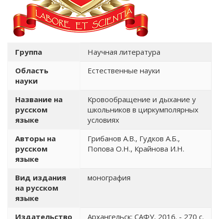
Группа
Научная литература
Область
Естественные науки
науки
Название на
Кровообращение и дыхание у
русском
школьников в циркумполярных
языке
условиях
Авторы на
Грибанов А.В., Гудков А.Б.,
русском
Попова О.Н., Крайнова И.Н.
языке
Вид издания
монография
на русском
языке
Издательство
Архангельск: САФУ, 2016. - 270 с.