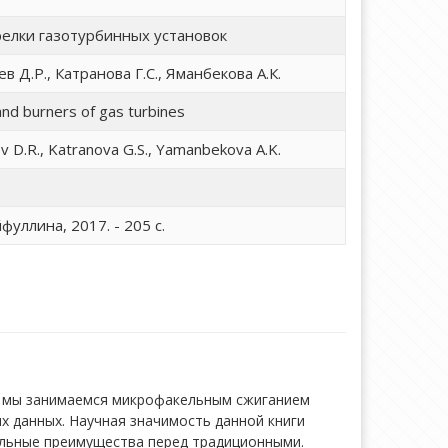
релки газотурбинных установок
 Д.Р., Катранова Г.С., Яманбекова А.К.
d burners of gas turbines
v D.R., Katranova G.S., Yamanbekova A.K.
фуллина, 2017. - 205 с.
се мы занимаемся микрофакельным сжиганием
ых данных. Научная значимость данной книги
ельные преимущества перед традиционными.