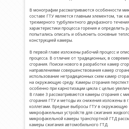
В монографии рассматриваются особенности микр
составе ГТУ является главным элементом, так ка
трехмерного турбулентного двухфазного течения
характеристики процесса горения и определить 
попытались описать и объяснить основные теплот
конструкцией камеры.
В первой главе изложены рабочий процесс и опис
процесса. В отличие от традиционных, в совреме
сгорания. Поиски нового в разработке камер сг
направлениями совершенствования камер сгорани
использование нетрадиционных схем камер сгора
на окружающую среду. Камеры сгорания перспек
особенно при карнотизации цикла с целью увели
В главе 3 рассматриваются камеры сгорания с м
сгорания ГТУ и методы их снижения изложены в г
коллегами. Вредные выбросы ГТУ в окружающую с
микрофакельных устройств для сжигания жидкого
микрофакельной камеры транспортной ГТД рассмо
камеры сжигания автомобильного ГТД.