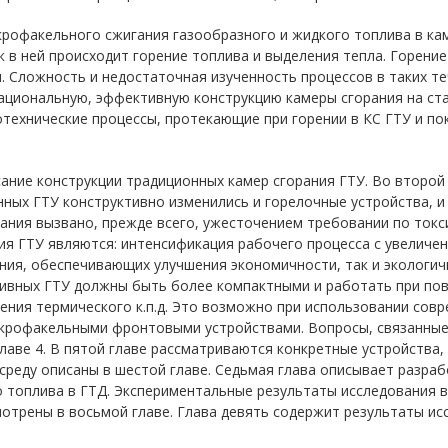
офакельного сжигания газообразного и жидкого топлива в каме
к в ней происходит горение топлива и выделения тепла. Горение
. Сложность и недостаточная изученность процессов в таких т
рациональную, эффективную конструкцию камеры сгорания на ста
ехнические процессы, протекающие при горении в КС ГТУ и пок
ание конструкции традиционных камер сгорания ГТУ. Во второй
нных ГТУ конструктивно изменились и горелочные устройства, 
орания вызвано, прежде всего, ужесточением требовании по ток
я ГТУ являются: интенсификация рабочего процесса с увеличен
ния, обеспечивающих улучшения экономичности, так и экологичн
тивных ГТУ должны быть более компактными и работать при пов
чения термического к.п.д. Это возможно при использовании со
икрофакельными фронтовыми устройствами. Вопросы, связанные
лаве 4. В пятой главе рассматриваются конкретные устройства,
реду описаны в шестой главе. Седьмая глава описывает разраб
 топлива в ГТД. Экспериментальные результаты исследования 
трены в восьмой главе. Глава девять содержит результаты исс