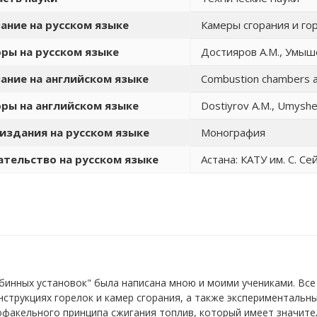
ание на русском языке
Камеры сгорания и го
ры на русском языке
Достияров А.М., Умышев
ание на английском языке
Combustion chambers an
ры на английском языке
Dostiyrov A.M., Umyshe
издания на русском языке
Монография
тельство на русском языке
Астана: КАТУ им. С. Сей
рбинных установок" была написана мною и моими учениками. В
нструкциях горелок и камер сгорания, а также экспериментальн
офакельного принципа сжигания топлив, который имеет значит