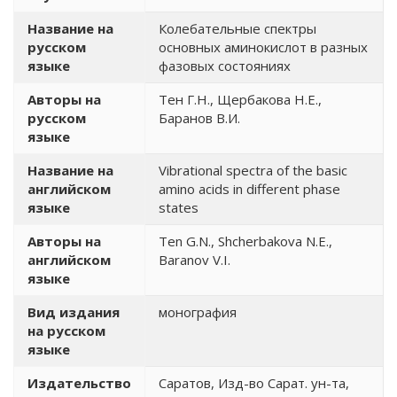
Название на
Колебательные спектры
русском
основных аминокислот в разных
языке
фазовых состояниях
Авторы на
Тен Г.Н., Щербакова Н.Е.,
русском
Баранов В.И.
языке
Название на
Vibrational spectra of the basic
английском
amino acids in different phase
языке
states
Авторы на
Ten G.N., Shcherbakova N.E.,
английском
Baranov V.I.
языке
Вид издания
монография
на русском
языке
Издательство
Саратов, Изд-во Сарат. ун-та,