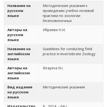
Название на
Методические указания к
русском
проведению учебно-полевой
языке
практики по зоологии
безпозвоночных
Авторы на
Ибраева Н.И.
русском
языке
Название на
Guidelines for conducting field
английском
practice in invertebrate Zoology
языке
Авторы на
Ibrayeva N.I.
английском
языке
Вид издания
Методические указания
на русском
языке
Издательство
Б., 2014. - 64 с.