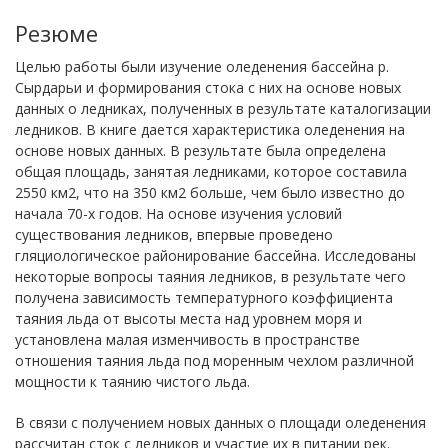
Резюме
Целью работы были изучение оледенения бассейна р.
Сырдарьи и формирования стока с них на основе новых
данных о ледниках, полученных в результате каталогизации
ледников. В книге дается характеристика оледенения на
основе новых данных. В результате была определена
общая площадь, занятая ледниками, которое составила
2550 км2, что на 350 км2 больше, чем было известно до
начала 70-х годов. На основе изучения условий
существования ледников, впервые проведено
гляциологическое районирование бассейна. Исследованы
некоторые вопросы таяния ледников, в результате чего
получена зависимость температурного коэффициента
таяния льда от высоты места над уровнем моря и
установлена малая изменчивость в пространстве
отношения таяния льда под моренным чехлом различной
мощности к таянию чистого льда.
В связи с получением новых данных о площади оледенения
рассчитан сток с ледников и участие их в питании рек.