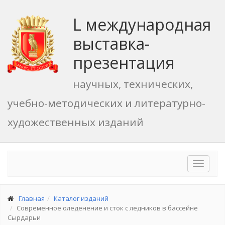
L международная
выставка-
презентация
научных, технических,
учебно-методических и литературно-
художественных изданий
Toggle
navigat
Главная
Каталог изданий
Современное оледенение и сток с ледников в бассейне
Сырдарьи