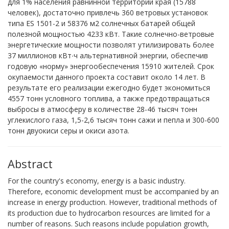
для 1% населения равнинной территории края (15788
человек), достаточно привлечь 360 ветровых установок
типа ES 1501-2 и 58376 м2 солнечных батарей общей
полезной мощностью 4233 кВт. Такие солнечно-ветровые
энергетические мощности позволят утилизировать более
37 миллионов кВт∙ч альтернативной энергии, обеспечив
годовую «норму» энергообеспечения 15910 жителей. Срок
окупаемости данного проекта составит около 14 лет. В
результате его реализации ежегодно будет экономиться
4557 тонн условного топлива, а также предотвращаться
выбросы в атмосферу в количестве 28-46 тысяч тонн
углекислого газа, 1,5-2,6 тысяч тонн сажи и пепла и 300-600
тонн двуокиси серы и окиси азота.
Abstract
For the country's economy, energy is a basic industry.
Therefore, economic development must be accompanied by an
increase in energy production. However, traditional methods of
its production due to hydrocarbon resources are limited for a
number of reasons. Such reasons include population growth,