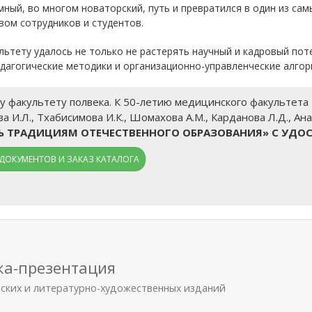
ный, во многом новаторский, путь и превратился в один из са
вом сотрудников и студентов.
льтету удалось не только не растерять научный и кадровый пот
дагогические методики и организационно-управленческие алгор
факультету полвека. К 50-летию медицинского факультета КБ
а И.Л., Тхабисимова И.К., Шомахова А.М., Карданова Л.Д., Ана
ТЬ ТРАДИЦИЯМ ОТЕЧЕСТВЕННОГО ОБРАЗОВАНИЯ» С УДО
ДОКУМЕНТОВ И ЗАКАЗ КАТАЛОГА
ка-презентация
еских и литературно-художественных изданий