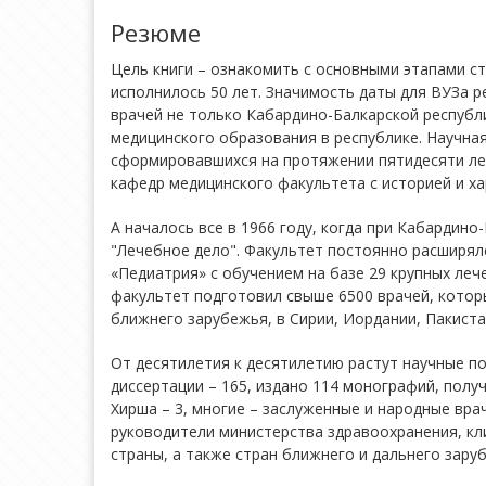
Резюме
Цель книги – ознакомить с основными этапами с
исполнилось 50 лет. Значимость даты для ВУЗа р
врачей не только Кабардино-Балкарской республи
медицинского образования в республике. Научна
сформировавшихся на протяжении пятидесяти лет
кафедр медицинского факультета с историей и ха
А началось все в 1966 году, когда при Кабардин
"Лечебное дело". Факультет постоянно расширялс
«Педиатрия» с обучением на базе 29 крупных ле
факультет подготовил свыше 6500 врачей, которы
ближнего зарубежья, в Сирии, Иордании, Пакиста
От десятилетия к десятилетию растут научные по
диссертации – 165, издано 114 монографий, полу
Хирша – 3, многие – заслуженные и народные вра
руководители министерства здравоохранения, кли
страны, а также стран ближнего и дальнего зару