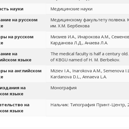
сть науки
Медицинские науки
ание на русском
Медицинскому факультету полвека. 
ке
им. Х.М. Бербекова
ры на русском
Мизиев И.А., Инарокова А.М., Семенов
ке
Карданова Л.Д., Анаева Л.А.
ание на
The medical faculty is half a century old
ийском языке
of KBGU named of H. M. Berbekov.
ры на английском
Miziev I.A., Inarokova A.M., Semenova I.
ке
Kardanova D.L., Annaeva L.A.
издания на
Монография
ком языке
тельство на
Нальчик: Типография Принт-Центр, 20
ком языке