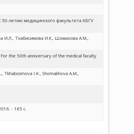
К 50-летию медицинского факультета КБГУ
а И.Л., Тхабисимова И.К., Шомахова А.М.,
. For the 50th anniversary of the medical faculty
L., Tkhabisimova I.K., Shomakhova A.M.,
16. - 165 с.