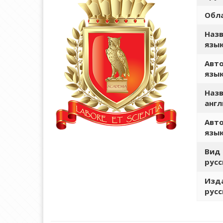
Обла
Назв
язы
Авто
язы
Назв
англ
Авто
язы
Вид 
русс
Изда
русс