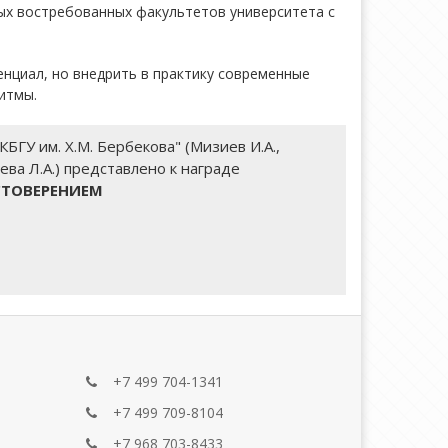
мых востребованных факультетов университета с
енциал, но внедрить в практику современные
итмы.
ГУ им. Х.М. Бербекова" (Мизиев И.А.,
ева Л.А.) представлено к награде
СТОВЕРЕНИЕМ
+7 499 704-1341
+7 499 709-8104
+7 968 703-8433