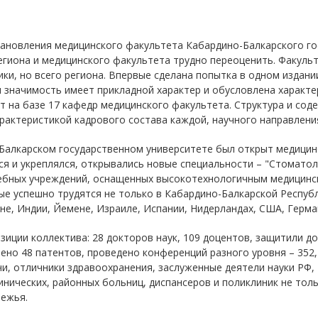
тановления медицинского факультета Кабардино-Балкарского го
егиона и медицинского факультета трудно переоценить. Факульт
ки, но всего региона. Впервые сделана попытка в одном издани
я значимость имеет прикладной характер и обусловлена характе
 на базе 17 кафедр медицинского факультета. Структура и сод
рактеристикой кадрового состава каждой, научного направлени
о-Балкарском государственном университете был открыт медици
я и укреплялся, открывались новые специальности – "Стоматол
чебных учреждений, оснащенных высокотехнологичным медицински
е успешно трудятся не только в Кабардино-Балкарской Республи
не, Индии, Йемене, Израиле, Испании, Нидерландах, США, Герман
зиции коллектива: 28 докторов наук, 109 доцентов, защитили до
чено 48 патентов, проведено конференций разного уровня – 352,
чи, отличники здравоохранения, заслуженные деятели науки РФ, 
нических, районных больниц, диспансеров и поликлиник не толь
бежья.