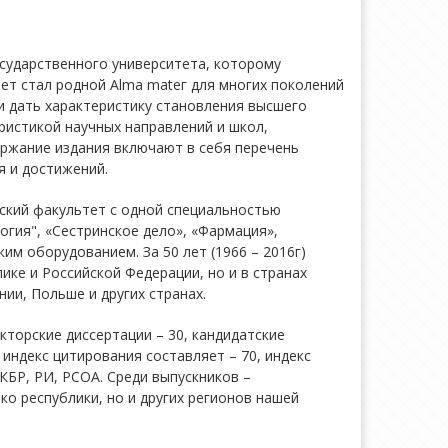
сударственного университета, которому
ет стал родной Аlmа mаtег для многих поколений
и дать характеристику становления высшего
ристикой научных направлений и школ,
ержание издания включают в себя перечень
я и достижений.
нский факультет с одной специальностью
огия", «Сестринское дело», «Фармация»,
м оборудованием. За 50 лет (1966 – 2016г)
ке и Российской Федерации, но и в странах
ии, Польше и других странах.
кторские диссертации – 30, кандидатские
 индекс цитирования составляет – 70, индекс
КБР, РИ, РСОА. Среди выпускников –
ко республики, но и других регионов нашей