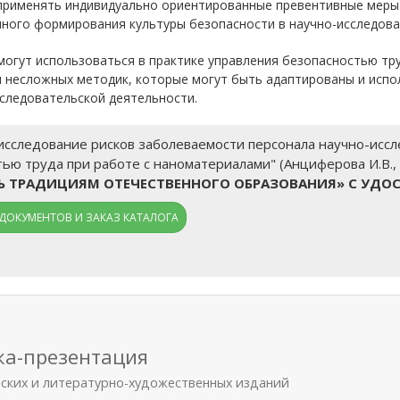
применять индивидуально ориентированные превентивные меры
ного формирования культуры безопасности в научно-исследова
огут использоваться в практике управления безопасностью тру
несложных методик, которые могут быть адаптированы и испол
сследовательской деятельности.
исследование рисков заболеваемости персонала научно-исс
ью труда при работе с наноматериалами" (Анциферова И.В., Э
ТЬ ТРАДИЦИЯМ ОТЕЧЕСТВЕННОГО ОБРАЗОВАНИЯ» С УДО
ДОКУМЕНТОВ И ЗАКАЗ КАТАЛОГА
ка-презентация
еских и литературно-художественных изданий