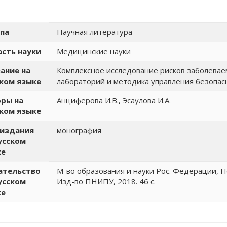
па
Научная литература
сть науки
Медицинские науки
ание на
Комплексное исследование рисков заболевае
ком языке
лабораторий и методика управления безопас
ры на
Анциферова И.В., Эсаулова И.А.
ком языке
 издания
монография
усском
ке
ательство
М-во образования и науки Рос. Федерации, Пер
усском
Изд-во ПНИПУ, 2018. 46 с.
ке