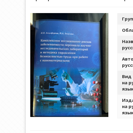
Груп
Обла
Назв
русс
Авто
русс
Вид
на р
язы
Изд
на р
язы