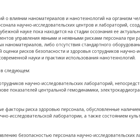
ий о влиянии наноматериалов и нанотехнологий на организм че
рсонала научно-исследовательских центров и лабораторий, со
рубежной науке пока находится на стадии осознания ее актуальн
ументов управления явными и неявными рисками персонала при р
ых наноматериалов, либо отсутствия стандартного оборудован
ой оценки рисков безопасности и здоровья сотрудников научно-
современной науки и практики использования нанотехнологий.
 в следующем:
отрудников научно-исследовательских лабораторий, непосредс
нове показателей центральной гемодинамики, электрокардиогра
е факторы риска здоровью персонала, обусловленные наличием
чно-исследовательской лаборатории, а также состоянием культ
равлению безопасностью персонала научно-исследовательских 