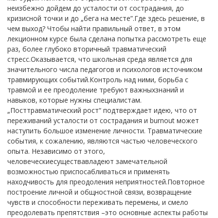
неизбежно дойдем до усталости от сострадания, до
кризисной точки и до „бега на месте”.Где здесь решение, в
чем выход? Чтобы найти правильный ответ, в этом
лекционном курсе была сделана попытка рассмотреть еще
раз, более глубоко вторичный травматический
стресс.Оказывается, что школьная среда является для
значительного числа педагогов и психологов источником
травмирующих событий.Контроль над ними, борьба с
травмой и ее преодоление требуют важныхзнаний и
навыков, которые нужны специалистам.
„Посттравматический рост“ подтверждает идею, что от
переживаний усталости от сострадания и burnout может
наступить большое изменение личности. Травматические
события, к сожалению, являются частью человеческого
опыта. Независимо от этого,
человеческиесуществавладеют замечательной
возможностью приспосабливаться и применять
находчивость для преодоления неприятностей.Повторное
построение личной и общностной связи, возвращение
чувств и способности переживать перемены, и смело
преодолевать препятствия –это основные аспекты работы