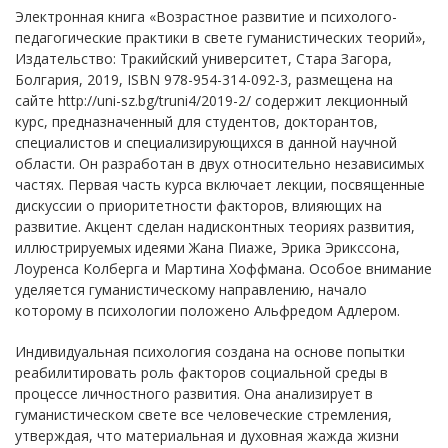
Электронная книга «Возрастное развитие и психолого-
педагогические практики в свете гуманистических теорий»,
Издательство: Тракийский университет, Стара Загора,
Болгария, 2019, ISBN 978-954-314-092-3, размещена на
сайте http://uni-sz.bg/truni4/2019-2/ содержит лекционный
курс, предназначенный для студентов, докторантов,
специалистов и специализирующихся в данной научной
области. Он разработан в двух относительно независимых
частях. Первая часть курса включает лекции, посвященные
дискуссии о приоритетности факторов, влияющих на
развитие. Акцент сделан надисконтных теориях развития,
иллюстрируемых идеями Жана Пиаже, Эрика Эрикссона,
Лоуренса Колберга и Мартина Хоффмана. Особое внимание
уделяется гуманистическому направлению, начало
которому в психологии положено Альфредом Адлером.
Индивидуальная психология создана на основе попытки
реабилитировать роль факторов социальной среды в
процессе личностного развития. Она анализирует в
гуманистическом свете все человеческие стремления,
утверждая, что материальная и духовная жажда жизни