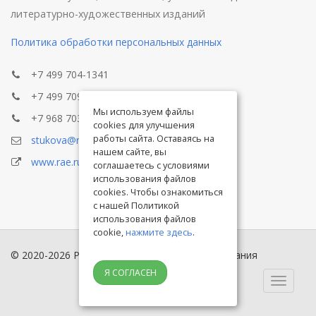
литературно-художественных изданий
Политика обработки персональных данных
+7 499 704-1341
+7 499 709-8104
Мы используем файлы
+7 968 703-8433
cookies для улучшения
работы сайта. Оставаясь на
stukova@rae.ru
нашем сайте, вы
www.rae.ru
соглашаетесь с условиями
использования файлов
cookies. Чтобы ознакомиться
с нашей Политикой
использования файлов
cookie,
нажмите здесь
.
© 2020-2026 Российская академия естествознания
Я СОГЛАСЕН
Toggle
navigati