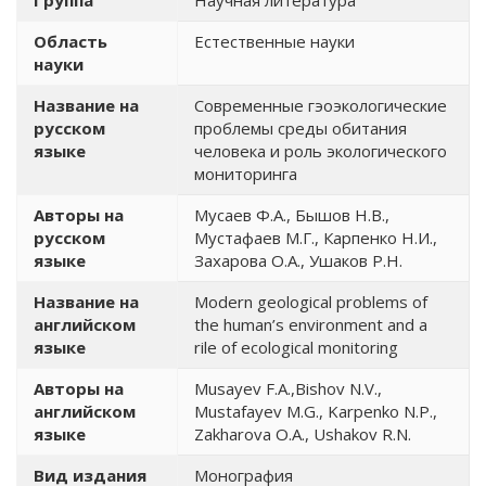
Группа
Научная литература
Область
Естественные науки
науки
Название на
Современные гэоэкологические
русском
проблемы среды обитания
языке
человека и роль экологического
мониторинга
Авторы на
Мусаев Ф.А., Бышов Н.В.,
русском
Мустафаев М.Г., Карпенко Н.И.,
языке
Захарова О.А., Ушаков Р.Н.
Название на
Modern geological problems of
английском
the human’s environment and a
языке
rile of ecological monitoring
Авторы на
Musayev F.A.,Bishov N.V.,
английском
Mustafayev M.G., Karpenko N.P.,
языке
Zakharova O.A., Ushakov R.N.
Вид издания
Монография