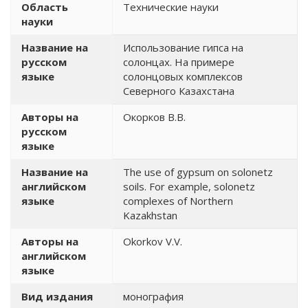
Область
Технические науки
науки
Название на
Использование гипса на
русском
солонцах. На примере
языке
солонцовых комплексов
Северного Казахстана
Авторы на
Окорков В.В.
русском
языке
Название на
The use of gypsum on solonetz
английском
soils. For example, solonetz
языке
complexes of Northern
Kazakhstan
Авторы на
Okorkov V.V.
английском
языке
Вид издания
монография