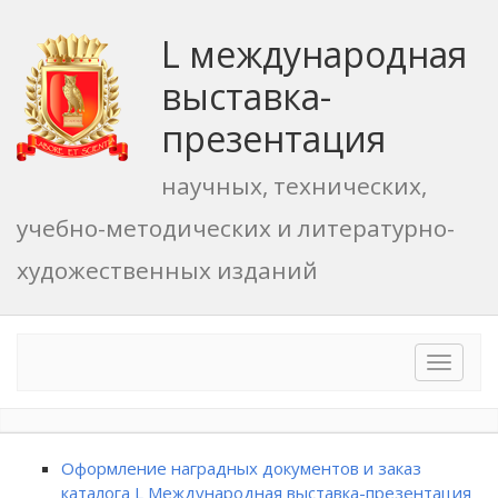
L международная
выставка-
презентация
научных, технических,
учебно-методических и литературно-
художественных изданий
Toggle
navigat
Оформление наградных документов и заказ
каталога L Международная выставка-презентация