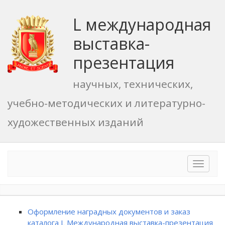
L международная
выставка-
презентация
научных, технических,
учебно-методических и литературно-
художественных изданий
Toggle
navigat
Оформление наградных документов и заказ
каталога L Международная выставка-презентация