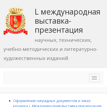
L международная
выставка-
презентация
научных, технических,
учебно-методических и литературно-
художественных изданий
Toggle
navigat
Оформление наградных документов и заказ
каталога L Международная выставка-презентация