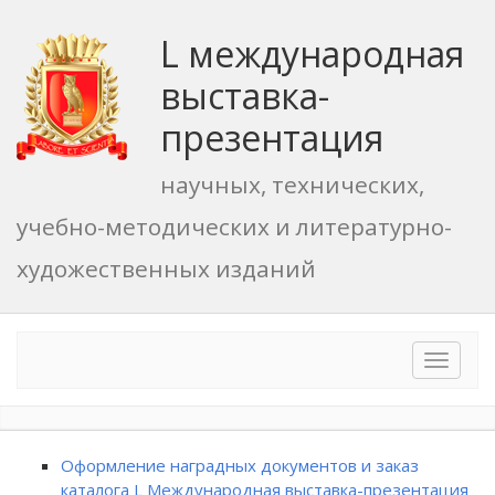
L международная
выставка-
презентация
научных, технических,
учебно-методических и литературно-
художественных изданий
Toggle
navigat
Оформление наградных документов и заказ
каталога L Международная выставка-презентация