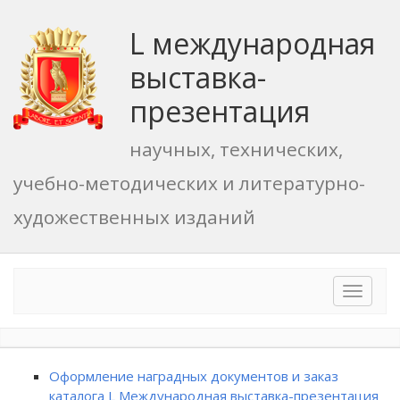
L международная
выставка-
презентация
научных, технических,
учебно-методических и литературно-
художественных изданий
Toggle
navigat
Оформление наградных документов и заказ
каталога L Международная выставка-презентация