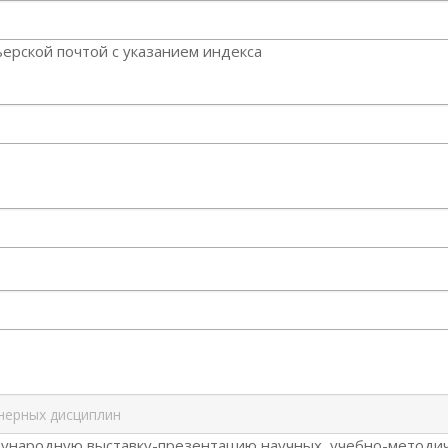
ерской почтой с указанием индекса
дународную выставку-презентацию научных, учебно-методи