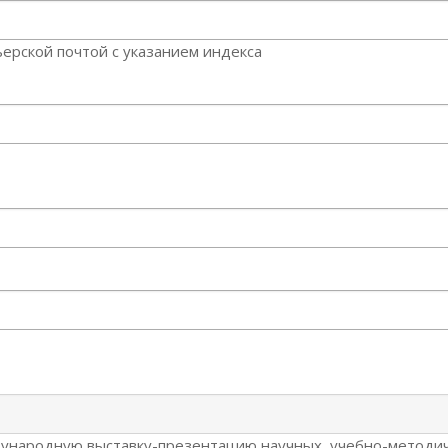
ерской почтой с указанием индекса
дународную выставку-презентацию научных, учебно-методи