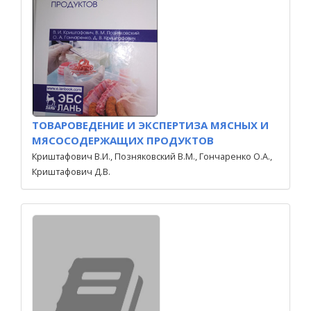
ТОВАРОВЕДЕНИЕ И ЭКСПЕРТИЗА МЯСНЫХ И
МЯСОСОДЕРЖАЩИХ ПРОДУКТОВ
Криштафович В.И., Позняковский В.М., Гончаренко О.А.,
Криштафович Д.В.