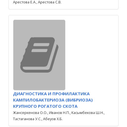
Арестова Е.А., Арестова С.В.
ДИАГНОСТИКА И ПРОФИЛАКТИКА
КАМПИЛОБАКТЕРИОЗА (ВИБРИОЗА)
КРУПНОГО РОГАТОГО СКОТА
Жансеркенова О.О., Иванов Н.П., Касымбекова Ш.Н.,
Тастаганова У.С., Абеуов Х.Б.