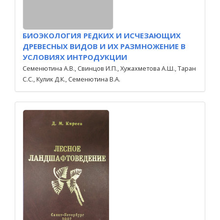
БИОЭКОЛОГИЯ РЕДКИХ И ИСЧЕЗАЮЩИХ
ДРЕВЕСНЫХ ВИДОВ И ИХ РАЗМНОЖЕНИЕ В
УСЛОВИЯХ ИНТРОДУКЦИИ
Семенютина А.В., Свинцов И.П., Хужахметова А.Ш., Таран
С.С., Кулик Д.К., Семенютина В.А.