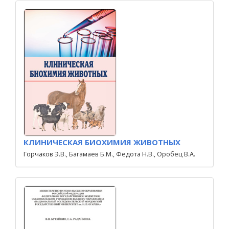
КЛИНИЧЕСКАЯ БИОХИМИЯ ЖИВОТНЫХ
Горчаков Э.В., Багамаев Б.М., Федота Н.В., Оробец В.А.