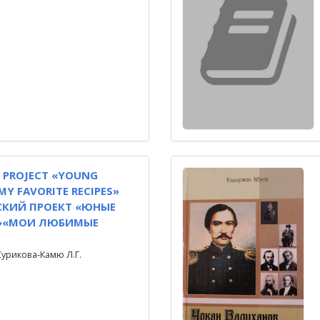
G PROJECT «YOUNG
MY FAVORITE RECIPES»
СКИЙ ПРОЕКТ «ЮНЫЕ
»«МОИ ЛЮБИМЫЕ
Сурикова-Камю Л.Г.