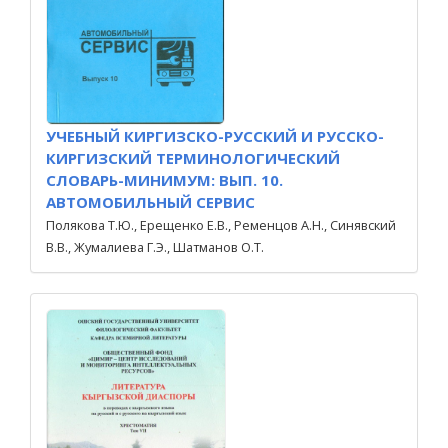
УЧЕБНЫЙ КИРГИЗСКО-РУССКИЙ И РУССКО-
КИРГИЗСКИЙ ТЕРМИНОЛОГИЧЕСКИЙ
СЛОВАРЬ-МИНИМУМ: ВЫП. 10.
АВТОМОБИЛЬНЫЙ СЕРВИС
Полякова Т.Ю., Ерещенко Е.В., Ременцов А.Н., Синявский
В.В., Жумалиева Г.Э., Шатманов О.Т.