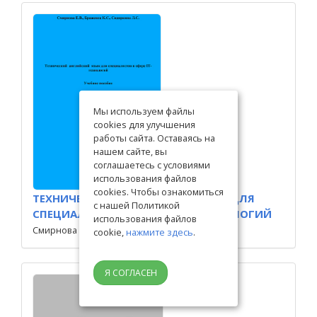
Мы используем файлы
cookies для улучшения
работы сайта. Оставаясь на
нашем сайте, вы
соглашаетесь с условиями
использования файлов
cookies. Чтобы ознакомиться
ТЕХНИЧЕСКИЙ АНГЛИЙСКИЙ ЯЗЫК ДЛЯ
с нашей Политикой
СПЕЦИАЛИСТОВ В СФЕРЕ IT – ТЕХНОЛОГИЙ
использования файлов
Смирнова Е.В., Браженец К.С, Сидоркина. Л.С.
cookie,
нажмите здесь
.
Я СОГЛАСЕН