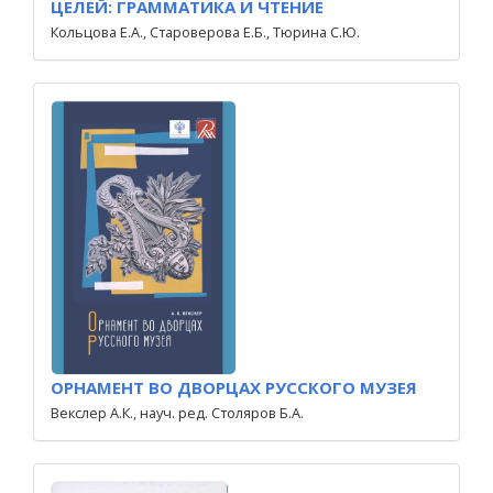
ЦЕЛЕЙ: ГРАММАТИКА И ЧТЕНИЕ
Кольцова Е.А., Староверова Е.Б., Тюрина С.Ю.
ОРНАМЕНТ ВО ДВОРЦАХ РУССКОГО МУЗЕЯ
Векслер А.К., науч. ред. Столяров Б.А.